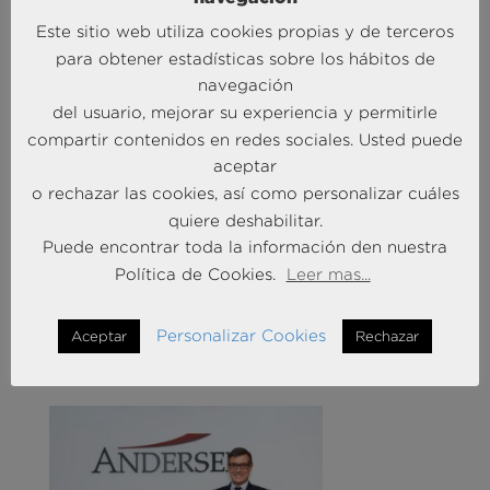
competidor, dónde tiene ventaja sobre la propia
Este sitio web utiliza cookies propias y de terceros
empresa, o en qué áreas el competidor representa
para obtener estadísticas sobre los hábitos de
una amenaza.
navegación
del usuario, mejorar su experiencia y permitirle
¿Demasiado? No si está bien estructurado, como es
el caso.
compartir contenidos en redes sociales. Usted puede
aceptar
o rechazar las cookies, así como personalizar cuáles
quiere deshabilitar.
Puede encontrar toda la información den nuestra
Política de Cookies.
Leer mas...
MÁS NOTICIAS SOBRE: ACTUALIDAD
Personalizar Cookies
Aceptar
Rechazar
BRAINTRUST