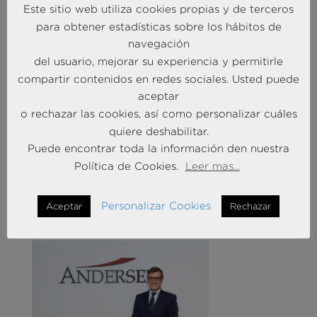
determina la disposición del mercado a viajar, así
Este sitio web utiliza cookies propias y de terceros
como las tendencias que permiten a todos los
para obtener estadísticas sobre los hábitos de
proveedores de la industria de viajes identificar
navegación
oportunidades de negocio y ajustar su oferta a las
del usuario, mejorar su experiencia y permitirle
preferencias de los consumidores.
compartir contenidos en redes sociales. Usted puede
aceptar
o rechazar las cookies, así como personalizar cuáles
quiere deshabilitar.
Puede encontrar toda la información den nuestra
Política de Cookies.
Leer mas...
MÁS NOTICIAS SOBRE: ACTUALIDAD
BRAINTRUST
Personalizar Cookies
Aceptar
Rechazar