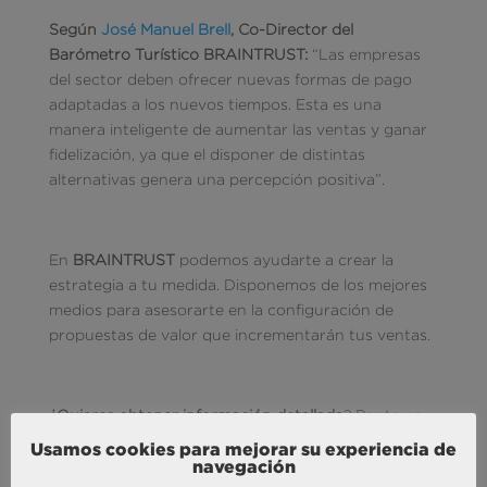
Según
José Manuel Brell
, Co-Director del
Barómetro Turístico BRAINTRUST
:
“Las empresas
del sector deben ofrecer nuevas formas de pago
adaptadas a los nuevos tiempos. Esta es una
manera inteligente de aumentar las ventas y ganar
fidelización, ya que el disponer de distintas
alternativas genera una percepción positiva”.
En
BRAINTRUST
podemos ayudarte a crear la
estrategia a tu medida. Disponemos de los mejores
medios para asesorarte en la configuración de
propuestas de valor que incrementarán tus ventas.
¿Quieres obtener información detallada
? Ponte en
contacto con nosotros y solicita nuestro
Usamos cookies para mejorar su experiencia de
Barómetro Turístico, el soporte metodológico que
navegación