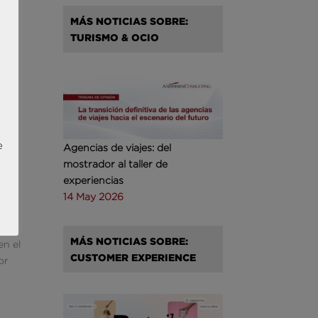
MÁS NOTICIAS SOBRE:
TURISMO & OCIO
ara
n
, es
e
Agencias de viajes: del
mostrador al taller de
experiencias
14 May 2026
ipo
ePay
MÁS NOTICIAS SOBRE:
en el
CUSTOMER EXPERIENCE
or