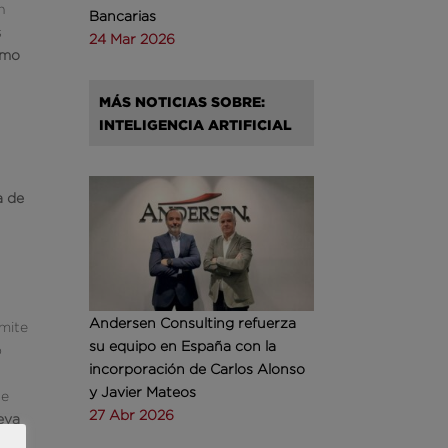
n
Bancarias
s
24 Mar 2026
omo
MÁS NOTICIAS SOBRE:
INTELIGENCIA ARTIFICIAL
e
a de
Andersen Consulting refuerza
mite
su equipo en España con la
o
incorporación de Carlos Alonso
y Javier Mateos
ue
27 Abr 2026
eva