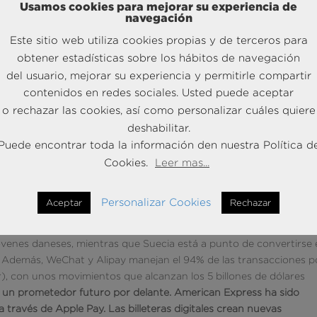
Usamos cookies para mejorar su experiencia de
navegación
Este sitio web utiliza cookies propias y de terceros para
obtener estadísticas sobre los hábitos de navegación
s para teléfono móvil, en las que se fija una cantidad concreta p
del usuario, mejorar su experiencia y permitirle compartir
 las de crédito, impidiendo acumular deuda y siendo ideales para u
contenidos en redes sociales. Usted puede aceptar
imitadas y necesita de mayor control de gasto. En el marco online
o rechazar las cookies, así como personalizar cuáles quiere
 afectada la cantidad de dinero previamente cargada.
En definitiva
deshabilitar.
iajeros más jóvenes.
Puede encontrar toda la información den nuestra Política d
Cookies.
Leer mas...
s
Personalizar Cookies
Aceptar
Rechazar
lizar reservas, pagar productos o servicios y completar cualquier t
ropa estamos viendo un auge de las billeteras electrónicas: Mobil
óvenes daneses, mientras que Suecia está a punto de convertirse 
. Además, WeChat y Alipay manejan el 94% de las transacciones p
, con unos movimientos que alcanzan los 5 billones de dólares
n un prometedor futuro por delante. American Express ha sido
a través de Apple Pay.
Las billeteras digitales crean nuevas