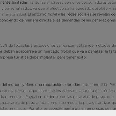
mente ilimitadas
. Tanto las empresas como los consumidores está
 y personalizados, ya que el efectivo se ha quedado obsoleto y la
 manera gradual.
El entorno móvil y las redes sociales se revelan c
spondiendo de manera directa a las demandas de las generaciones
l 55% de todas las transacciones se realizan utilizando métodos d
icas deben adaptarse a un mercado global que va a penalizar la falt
mpresa turística debe implantar para tener éxito:
r del mundo, y tiene una reputación sobradamente conocida
. Per
 cuenta personal que contiene los datos de la tarjeta de crédito 
odo momento. Paypal entra dentro de las pasarelas de pago, que
. La pasarela de pago actúa como intermediario para garantizar q
sibles amenazas.
Por ello, es especialmente útil en empresas de nu
prefiere no exponer su información personal.