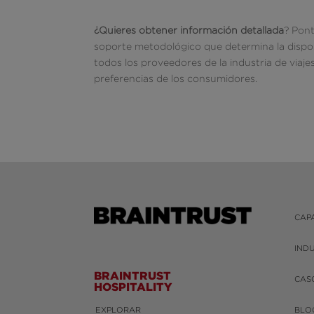
¿Quieres obtener información detallada
? Pont
soporte metodológico que determina la dispos
todos los proveedores de la industria de viaje
preferencias de los consumidores.
CAP
IND
BRAINTRUST
CAS
HOSPITALITY
EXPLORAR
BLO