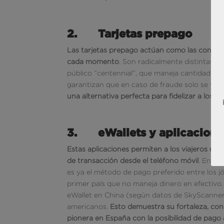
2.
Tarjetas prepago
Las tarjetas prepago actúan como las conocida
cada momento
. Son radicalmente distintas a
público “centennial”, que maneja cantidades l
garantizan que en caso de fraude solo se vea
una alternativa perfecta para fidelizar a los v
3.
eWallets y aplicacione
Estas aplicaciones permiten a los viajeros rea
de transacción
desde el teléfono móvil
. En Eu
es ya el método de pago preferido entre los j
primer país que no maneja dinero en efectivo
eWallet en China (según datos de SkyScanner)
americanos.
Esto demuestra su fortaleza, co
pionera en España con la posibilidad de pago 