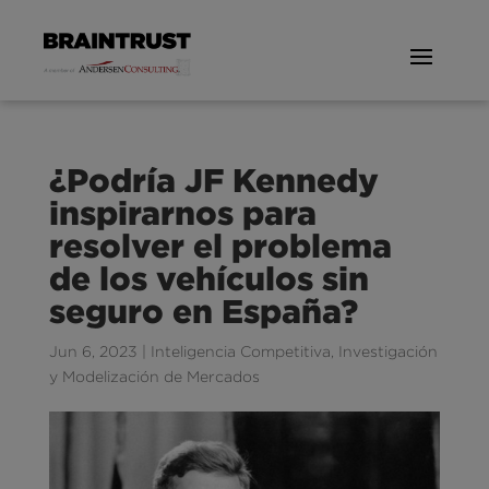
¿Podría JF Kennedy
inspirarnos para
resolver el problema
de los vehículos sin
seguro en España?
Jun 6, 2023
|
Inteligencia Competitiva
,
Investigación
y Modelización de Mercados