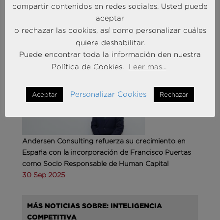
compartir contenidos en redes sociales. Usted puede
aceptar
o rechazar las cookies, así como personalizar cuáles
MÁS NOTICIAS SOBRE: ACTUALIDAD
quiere deshabilitar.
BRAINTRUST
Puede encontrar toda la información den nuestra
Política de Cookies.
Leer mas...
Personalizar Cookies
Aceptar
Rechazar
Andersen Consulting refuerza su crecimiento en
España con la incorporación de Francisco Puertas
como Socio Responsable de Human Capital
30 Sep 2025
MÁS NOTICIAS SOBRE: INTELIGENCIA
COMPETITIVA