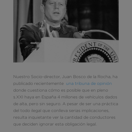
Nuestro Socio-director, Juan Bosco de la Rocha, ha
publicado recientemente
una tribuna de opinión
donde cuestiona cómo es posible que en pleno
s.XXI haya en España 4 millones de vehículos dados
de alta, pero sin seguro. A pesar de ser una práctica
del todo ilegal que conlleva serias implicaciones,
resulta inquietante ver la cantidad de conductores
que deciden ignorar esta obligación legal.