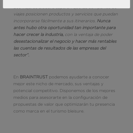
bleisure
no es una moda,
ha llegado para quedarse.
Los viajeros bleisure esperan que las compañías de
viajes posicionen productos y servicios que puedan
incorporarse fácilmente a sus itinerarios.
Nunca
antes hubo otra oportunidad tan importante para
hacer crecer la industria,
con la ventaja de poder
desestacionalizar el negocio y hacer más rentables
las cuentas de resultados de las empresas del
sector”.
En
BRAINTRUST
podemos ayudarte a conocer
mejor este nicho de mercado, sus ventajas y
potencial competitivo. Disponemos de los mejores
medios para asesorarte en la configuración de
propuestas de valor que optimizarán tu presencia
como marca en el turismo bleisure.