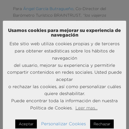
Para
Ángel García Butragueño
, Co-Director del
Barómetro Turístico BRAINTRUST,
“los viajeros
bleisure esperan que las compañías de viajes los
«encuentren» en el entorno donde pasan la mayor
Usamos cookies para mejorar su experiencia de
navegación
parte de su tiempo: internet. Esto significa que
las
empresas turísticas
deben aprovechar las redes
Este sitio web utiliza cookies propias y de terceros
sociales y las estrategias digitales para entablar
para obtener estadísticas sobre los hábitos de
diálogos directos con ellos sobre productos,
navegación
servicios y opiniones. Para ello deben salir de su
del usuario, mejorar su experiencia y permitirle
área de confort, y
ampliar su radio de acción,
compartir contenidos en redes sociales. Usted puede
comprendiendo primero el customer journey
aceptar
completo, y definiendo después los puntos de
o rechazar las cookies, así como personalizar cuáles
interacción con el viajero, creando y manteniendo
quiere deshabilitar.
experiencias de viaje únicas y diferenciales”.
Puede encontrar toda la información den nuestra
Política de Cookies.
Leer mas...
Según
José Manuel Brell
, Co-Director del
Barómetro Turístico BRAINTRUST,
“El turismo
Personalizar Cookies
Aceptar
Rechazar