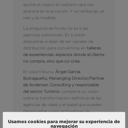
asume el viajero en solitario rara vez
aparece en la ecuación. Y sin embargo, es
real y es medible.
La pregunta de fondo no es si las
agencias sobreviven. Es si están
dispuestas a dejar de ser canales de
distribución para convertirse en
talleres
de experiencias: espacios donde el cliente
no compra, sino que co-crea.
En esta tribuna,
Ángel García
Butragueño, Mananging Director/Partner
de Andersen Consulting y responsable
del sector Turismo
, comparte su visión
sobre la transformación definitiva de las
agencias de viajes y el papel que pueden
desempeñar como activadores de
experiencias memorables.
Usamos cookies para mejorar su experiencia de
navegación