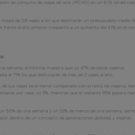
visión de consumo de viajes de ocio (IPCVO) en un 67,6 (el del res
a media de 2,8 viajes a los que destinarán un presupuesto medio d
% frente al año anterior (respecto a un aumento del 4,1% en el res
os
a semana, el informe muestra que un 47% de estos viajeros
asta el 71% los que disfrutarán de más de 2 viajes al año.
 de sus viajes será menor comparado con el resto de viajeros, si
 semanas por viaje, un 5%, mientras que el restante 95% pasará me
, un 30% de una semana y un 52% de menos de una semana, siem
ejor, dentro de un concepto de generaciones globales y viajeras