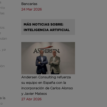
s
Bancarias
nto
24 Mar 2026
las
MÁS NOTICIAS SOBRE:
ños.
INTELIGENCIA ARTIFICIAL
e
andan
, ya
ión
Andersen Consulting refuerza
su equipo en España con la
incorporación de Carlos Alonso
y Javier Mateos
a la
27 Abr 2026
to