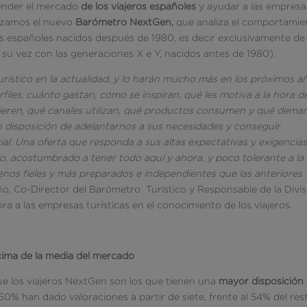
ender el mercado
de los viajeros españoles
y ayudar a las empresa
lanzamos el nuevo
Barómetro NextGen,
que analiza el comportamie
e los españoles nacidos después de 1980, es decir exclusivamente de 
 su vez con las generaciones X e Y, nacidos antes de 1980).
rístico en la actualidad, y lo harán mucho más en los próximos a
es, cuánto gastan, cómo se inspiran, qué les motiva a la hora d
refieren, qué canales utilizan, qué productos consumen y qué dem
en disposición de adelantarnos a sus necesidades y conseguir
ial. Una oferta que responda a sus altas expectativas y exigencias
co, acostumbrado a tener todo aquí y ahora, y poco tolerante a la
menos fieles y más preparados e independientes que las anteriores
ño, Co-Director del Barómetro Turístico y Responsable de la Divis
 a las empresas turísticas en el conocimiento de los viajeros.
ncima de la media del mercado
que los viajeros NextGen son los que tienen una
mayor disposición 
 60% han dado valoraciones a partir de siete, frente al 54% del res