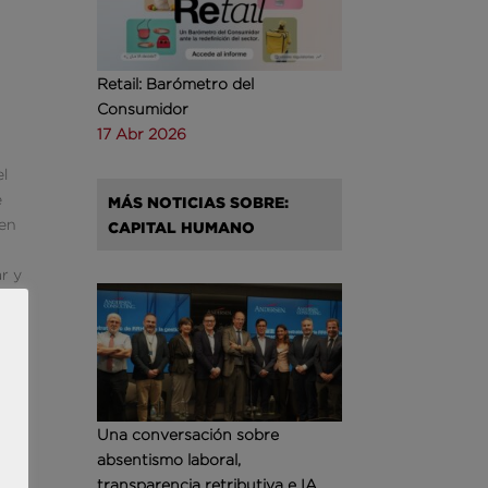
a
Retail: Barómetro del
Consumidor
17 Abr 2026
el
e
MÁS NOTICIAS SOBRE:
 en
CAPITAL HUMANO
g
r y
nte
Una conversación sobre
absentismo laboral,
transparencia retributiva e IA
drid