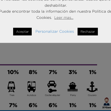
rias (11%). Por detrás quedan destinos como Galicia, Castilla y Le
deshabilitar.
Puede encontrar toda la información den nuestra Política d
Cookies.
Leer mas...
ania y Grecia serán los destinos mayoritariamente elegidos por lo
se llevarán la palma en lo que se refiere a horizontes más lejanos
Personalizar Cookies
Aceptar
Rechazar
 con la manera de viajar de las nuevas generaciones, pues a pesa
ado, las líneas aéreas low cost, el tren o el autobús son los medio