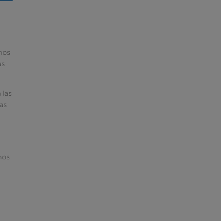
inos
as
 las
ias
nos