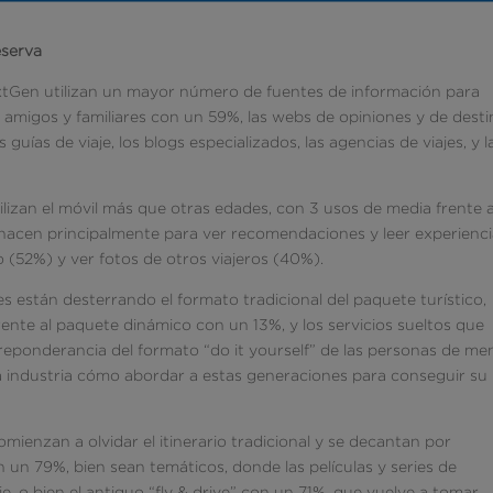
eserva
NextGen utilizan un mayor número de fuentes de información para
s amigos y familiares con un 59%, las webs de opiniones y de dest
guías de viaje, los blogs especializados, las agencias de viajes, y l
lizan el móvil más que otras edades, con 3 usos de media frente a
 hacen principalmente para ver recomendaciones y leer experienc
 (52%) y ver fotos de otros viajeros (40%).
s están desterrando el formato tradicional del paquete turístico,
ente al paquete dinámico con un 13%, y los servicios sueltos que
preponderancia del formato “do it yourself” de las personas de me
a industria cómo abordar a estas generaciones para conseguir su
mienzan a olvidar el itinerario tradicional y se decantan por
n un 79%, bien sean temáticos, donde las películas y series de
je, o bien el antiguo “fly & drive” con un 71%, que vuelve a tomar