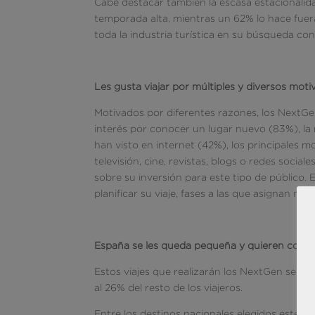
Cabe destacar también la escasa estacionalid
temporada alta, mientras un 62% lo hace fue
toda la industria turística en su búsqueda con
Les gusta viajar por múltiples y diversos moti
Motivados por diferentes razones, los NextGen
interés por conocer un lugar nuevo (83%), la
han visto en internet (42%), los principales m
televisión, cine, revistas, blogs o redes soci
sobre su inversión para este tipo de público.
planificar su viaje, fases a las que asignan más
España se les queda pequeña y quieren con
Estos viajes que realizarán los NextGen serán
al 26% del resto de los viajeros.
Entre los destinos nacionales elegidos este a