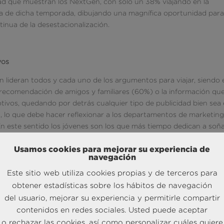
ad que muestran los NextGen, con sólo un 38% viajando en la
ra de dicha temporada, dibujando una magnífica oportunidad par
tinua de la desestacionalización.
vos
 lideran todos y cada uno de los argumentos para viajar, siendo 
 recomendación de amigos y familiares (60%) o la información qu
otivos, quedando por detrás cualquier tipo de publicidad bien sea
ales, lo que debe hacer reflexionar a los departamentos de marketin
 En este sentido los jóvenes son los que más tiempo dedican a soña
 tiempo que el resto de viajeros.
Usamos cookies para mejorar su experiencia de
navegación
Este sitio web utiliza cookies propias y de terceros para
ocer mundo
obtener estadísticas sobre los hábitos de navegación
 con vocación internacional, con un 32% de ellos al extranjero fre
del usuario, mejorar su experiencia y permitirle compartir
contenidos en redes sociales. Usted puede aceptar
o rechazar las cookies, así como personalizar cuáles quiere
ño por los viajeros destacarán principalmente Andalucía (26%), Ma