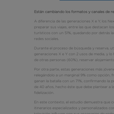
Están cambiando los formatos y canales de r
A diferencia de las generaciones X e Y, los 
preparar sus viajes, entre las que destacan lo
turísticos con un 51%, quedando por detrás las 
redes sociales.
Durante el proceso de búsqueda y reserva, uti
generaciones X e Y con 2 usos de media, y lo
de otras personas (60%), reservar alojamiento
Por otra parte, estas generaciones más jóvene
relegándolo a un marginal 9% como opción, fr
ganan la batalla con un 71%, confirmando la 
de 40 años, hecho éste que debe plantear a l
fidelización.
En este contexto, el estudio demuestra que co
itinerarios especializados y personalizados co
televisión influyen con sus escenarios de roda