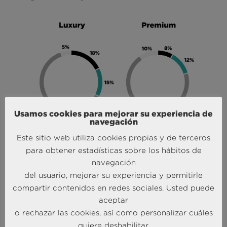
Usamos cookies para mejorar su experiencia de
navegación
Este sitio web utiliza cookies propias y de terceros
para obtener estadísticas sobre los hábitos de
El móvil, un canal muy importante para el sector del
navegación
lujo
del usuario, mejorar su experiencia y permitirle
El uso del móvil durante el proceso de búsqueda de
compartir contenidos en redes sociales. Usted puede
un viaje es un hecho: leer experiencias y
aceptar
recomendaciones de otros viajeros son los usos
o rechazar las cookies, así como personalizar cuáles
más habituales que le dan a este dispositivo,
quiere deshabilitar.