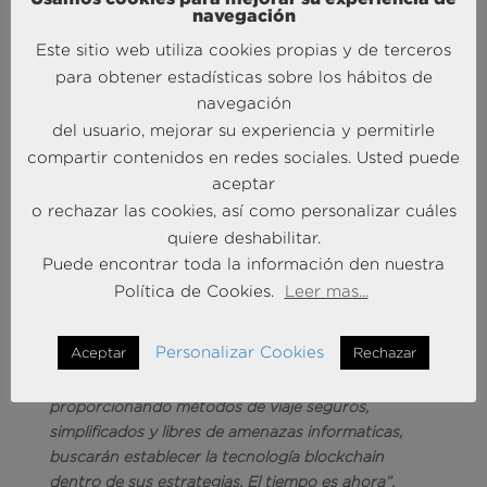
navegación
instantáneamente.
Este sitio web utiliza cookies propias y de terceros
para obtener estadísticas sobre los hábitos de
Para Ángel García Butragueño, Co-Director del
navegación
Barómetro Turístico BRAINTRUST,
“
Cualquier
del usuario, mejorar su experiencia y permitirle
organización que ignore lo que llegará a ser una
compartir contenidos en redes sociales. Usted puede
tecnología revolucionaria como blockchain, puede
aceptar
terminar en el mismo cementerio que aquellas que
o rechazar las cookies, así como personalizar cuáles
no se adaptaron lo suficientemente rápido a las
quiere deshabilitar.
distintas disrupciones que ya han tenido lugar”.
Puede encontrar toda la información den nuestra
Política de Cookies.
Leer mas...
Según José Manuel Brell, Co-Director del
Personalizar Cookies
Aceptar
Rechazar
Barómetro Turístico BRAINTRUST,
“Aquellos
actores que quieran seguir siendo competitivos,
proporcionando métodos de viaje seguros,
simplificados y libres de amenazas informaticas,
buscarán establecer la tecnología blockchain
dentro de sus estrategias. El tiempo es ahora”.