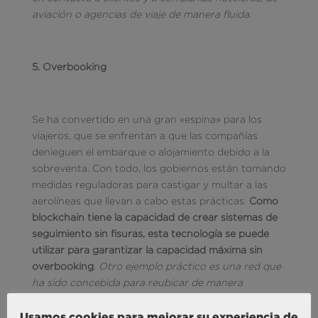
aviación o agencias de viaje de manera fluida.
5. Overbooking
Se ha convertido en una gran «espina» para los
viajeros, que se enfrentan a que las compañías
denieguen el embarque o alojamiento debido a la
sobreventa. Con todo, los gobiernos están tomando
medidas reguladoras para castigar y multar a las
aerolíneas que llevan a cabo estas prácticas.
Como
blockchain tiene la capacidad de crear sistemas de
seguimiento sin fisuras, esta tecnología se puede
utilizar para garantizar la capacidad máxima sin
overbooking
.
Otro ejemplo práctico es una red que
ha sido concebida para reubicar de manera
automática a los huéspedes afectados por
overbooking, pactando un precio por habitación
Usamos cookies para mejorar su experiencia de