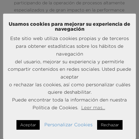
participando de la operación de procesos altamente
especializados y de gran impacto en la performance
de la organización.
Usamos cookies para mejorar su experiencia de
La colaboración con Andersen Consulting permitirá
navegación
a Andersen Iberia reforzar y complementar su
Este sitio web utiliza cookies propias y de terceros
oferta de servicios jurídicos y fiscales con la
para obtener estadísticas sobre los hábitos de
capacidad de análisis del negocio y las operaciones,
navegación
gracias a la efectividad de la tecnología del dato. Por
del usuario, mejorar su experiencia y permitirle
su parte, como miembro de Andersen Consulting,
compartir contenidos en redes sociales. Usted puede
Braintrust pondrá a disposición de sus clientes la
aceptar
expertise
de los más de 90 Socios y 400
o rechazar las cookies, así como personalizar cuáles
profesionales de Andersen Iberia en todas las áreas
quiere deshabilitar.
del derecho de los negocios, así como su
especialización en los distintos sectores e industrias.
Puede encontrar toda la información den nuestra
Política de Cookies.
Leer mas...
Sobre Andersen
Andersen Tax & Legal, S.L.P. y Andersen Tax & Legal
Personalizar Cookies
Aceptar
Rechazar
Iberia, S.L.P. son las firmas españolas miembro de
Andersen Global.