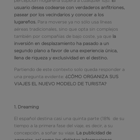
percepción hogareña supera a cualquier lujo.
El
usuario desea codearse con verdaderos anfi­triones,
pasear por los vecindarios y conocer a los
lugareños.
Para moverse ya no sólo usa líneas
aéreas tradicionales, sino que opta sin complejos
también por compañías de bajo coste, ya que
la
inversión en desplazamiento ha pasado a un
segundo plano a favor de una experiencia única,
llena de riqueza y exclusividad en el destino.
Partiendo de este contexto solo queda responder a
una pregunta evidente:
¿CÓMO ORGANIZA SUS
VIAJES EL NUEVO MODELO DE TURISTA?
1. Dreaming
El español destina casi una quinta parte (18% de su
tiempo a la primera fase del viaje, es decir, a su
concepción, a soñar su viaje.
La publicidad de
agencias, así como las distintas informaciones