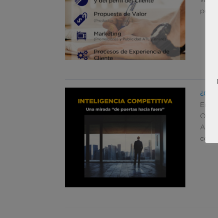
posic
¿Qué 
En BR
Obse
Análi
compe