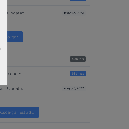
ast Updated
mayo 5, 2023
Descargar
e
ize
4.56 MB
ownloaded
61 times
ast Updated
mayo 5, 2023
escargar Estudio