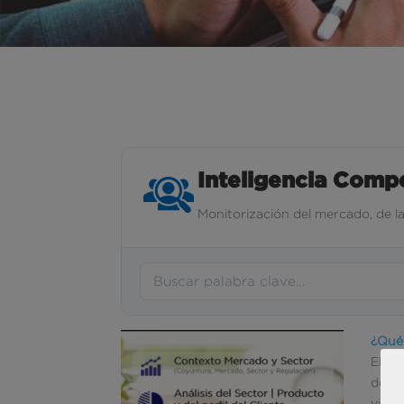
Inteligencia Compe
Monitorización del mercado, de l
¿Qué 
El "O
desar
visió