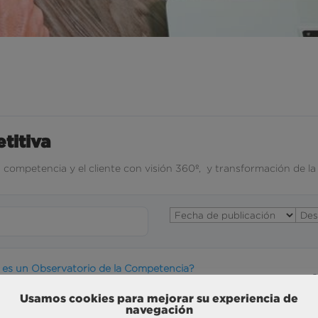
titiva
a competencia y el cliente con visión 360º, y transformación de l
es un Observatorio de la Competencia?
S
bservatorio de la Competencia" es una metodología
Usamos cookies para mejorar su experiencia de
rollada y contrastada por BRAINTRUST, que recoge una
navegación
D
n 360º global y resumida de la situación del mercado y del