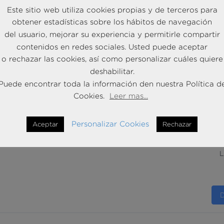
Este sitio web utiliza cookies propias y de terceros para
ionamiento y performance...
obtener estadísticas sobre los hábitos de navegación
L
del usuario, mejorar su experiencia y permitirle compartir
contenidos en redes sociales. Usted puede aceptar
o rechazar las cookies, así como personalizar cuáles quiere
deshabilitar.
Puede encontrar toda la información den nuestra Política d
es la "Inteligencia Competitiva"?
Cookies.
Leer mas...
S
AINTRUST somos expertos en la realización de
rvatorios de Competencia, Mesas de Competencia y
Personalizar Cookies
Aceptar
Rechazar
D
sis Sectoriales, metodologías clave de la inteligencia
titiva. Muchas empresas gastan...
L
D