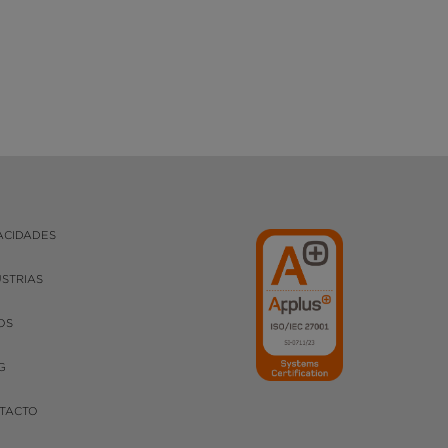
ACIDADES
USTRIAS
OS
G
TACTO