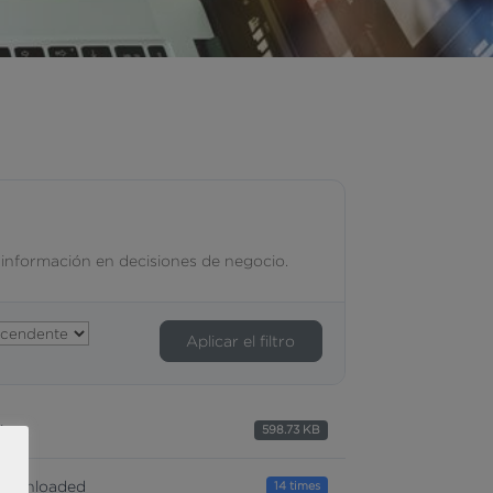
a información en decisiones de negocio.
Aplicar el filtro
ize
598.73 KB
ownloaded
14 times