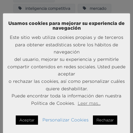
inteligencia competitiva
mercado
Usamos cookies para mejorar su experiencia de
SIMILAR DOWNLOADS
navegación
Este sitio web utiliza cookies propias y de terceros
para obtener estadísticas sobre los hábitos de
¿Qué es un
navegación
Observatorio de la
del usuario, mejorar su experiencia y permitirle
Competencia?
compartir contenidos en redes sociales. Usted puede
aceptar
598.73 KB
14 Descargas
o rechazar las cookies, así como personalizar cuáles
quiere deshabilitar.
febrero 3, 2021
1
Descargar
Puede encontrar toda la información den nuestra
Política de Cookies.
Leer mas...
Personalizar Cookies
Aceptar
Rechazar