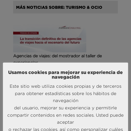
MÁS NOTICIAS SOBRE: TURISMO & OCIO
Agencias de viajes: del mostrador al taller de
experiencias
14 May 2026
Usamos cookies para mejorar su experiencia de
navegación
Este sitio web utiliza cookies propias y de terceros
MÁS NOTICIAS SOBRE: CUSTOMER
para obtener estadísticas sobre los hábitos de
EXPERIENCE
navegación
del usuario, mejorar su experiencia y permitirle
compartir contenidos en redes sociales. Usted puede
aceptar
o rechazar las cookies, así como personalizar cuáles