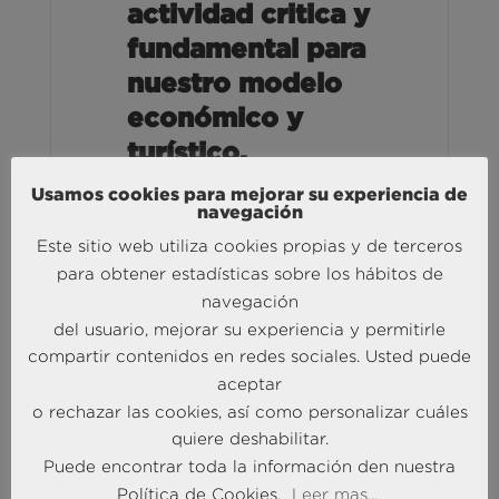
actividad critica y
fundamental para
nuestro modelo
económico y
turístico.
10.21 MB
43 Descargas
Usamos cookies para mejorar su experiencia de
navegación
Este sitio web utiliza cookies propias y de terceros
abril 29, 2022
Descargar
Tribuna
para obtener estadísticas sobre los hábitos de
Turismo
navegación
del usuario, mejorar su experiencia y permitirle
compartir contenidos en redes sociales. Usted puede
Un Business Travel
aceptar
mas consciente y
o rechazar las cookies, así como personalizar cuáles
sostenible
quiere deshabilitar.
Puede encontrar toda la información den nuestra
10.21 MB
41 Descargas
Política de Cookies.
Leer mas...