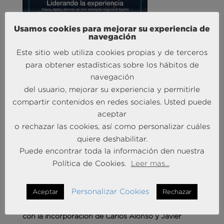
Usamos cookies para mejorar su experiencia de
Liderando la Experiencia | Observatorio de las
navegación
Entidades Bancarias
Este sitio web utiliza cookies propias y de terceros
24 Mar 2026
para obtener estadísticas sobre los hábitos de
navegación
MÁS NOTICIAS SOBRE: INTELIGENCIA
del usuario, mejorar su experiencia y permitirle
ARTIFICIAL
compartir contenidos en redes sociales. Usted puede
aceptar
o rechazar las cookies, así como personalizar cuáles
quiere deshabilitar.
Puede encontrar toda la información den nuestra
Política de Cookies.
Leer mas...
Personalizar Cookies
Aceptar
Rechazar
Andersen Consulting refuerza su equipo en España
con la incorporación de Carlos Alonso y Javier