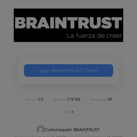
logo BRAINTRUST Claim
Versión
1.0
Tamaño
7,72 Kb
Descargas
61
Files
1
Comunicación BRAINTRUST
·