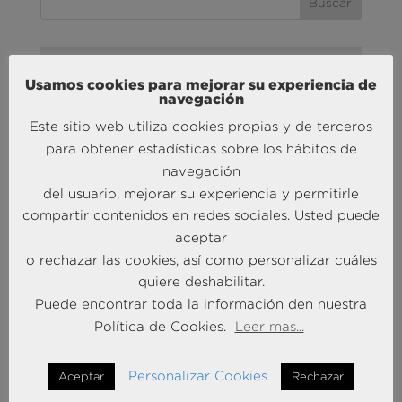
MÁS NOTICIAS SOBRE: ACTUALIDAD
Usamos cookies para mejorar su experiencia de
BRAINTRUST
navegación
Este sitio web utiliza cookies propias y de terceros
para obtener estadísticas sobre los hábitos de
navegación
del usuario, mejorar su experiencia y permitirle
compartir contenidos en redes sociales. Usted puede
aceptar
o rechazar las cookies, así como personalizar cuáles
Andersen Consulting refuerza su crecimiento en
quiere deshabilitar.
España con la incorporación de Francisco Puertas
Puede encontrar toda la información den nuestra
como Socio Responsable de Human Capital
30 Sep 2025
Política de Cookies.
Leer mas...
Personalizar Cookies
Aceptar
Rechazar
MÁS NOTICIAS SOBRE: INTELIGENCIA