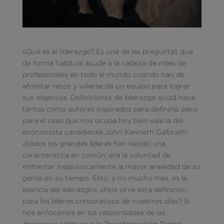
¿Qué es el liderazgo? Es una de las preguntas que
de forma habitual acude a la cabeza de miles de
profesionales en todo el mundo cuando han de
afrontar retos y valerse de un equipo para lograr
sus objetivos. Definiciones de liderazgo quizá haya
tantas como autores inspirados para definirla, pero
para el caso que nos ocupa hoy bien vale la del
economista canadiense John Kenneth Galbraith:
«todos los grandes líderes han tenido una
característica en común: era la voluntad de
enfrentar inequívocamente la mayor ansiedad de su
gente en su tiempo. Esto, y no mucho más, es la
esencia del liderazgo». ¿Nos sirve esta definición
para los líderes corporativos de nuestros días? Si
nos enfocamos en los responsables de las
decisiones relativas a la Transformación Digital,