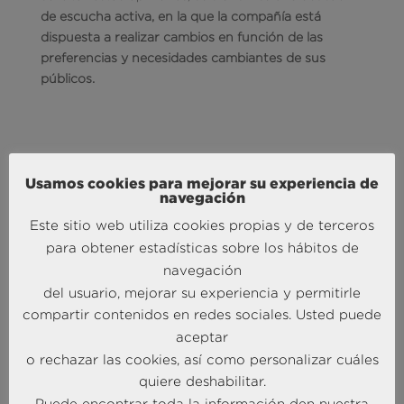
de escucha activa, en la que la compañía está
dispuesta a realizar cambios en función de las
preferencias y necesidades cambiantes de sus
públicos.
Para
Ángel García Butragueño
, Co-Director del
Usamos cookies para mejorar su experiencia de
navegación
Barómetro Turístico BRAINTRUST
: Es
fácil, efectivo
y económico. El marketing por correo electrónico
Este sitio web utiliza cookies propias y de terceros
permite llegar a un gran número de clientes
para obtener estadísticas sobre los hábitos de
potenciales con la relevancia de la segmentación y
navegación
la personalización. Desde BRAINTRUST te
del usuario, mejorar su experiencia y permitirle
ayudaremos a identificar los nichos que necesitas
compartir contenidos en redes sociales. Usted puede
abordar y la forma más efectiva de establecer una
aceptar
comunicación con los mismos.
o rechazar las cookies, así como personalizar cuáles
Según
José Manuel Brell
, Co-Director del
quiere deshabilitar.
Barómetro Turístico BRAINTRUST
:
Utilizar el correo
Puede encontrar toda la información den nuestra