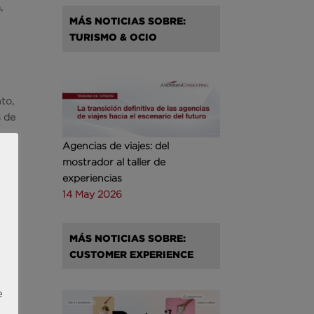
,
MÁS NOTICIAS SOBRE:
TURISMO & OCIO
to,
s de
Agencias de viajes: del
s,
mostrador al taller de
experiencias
14 May 2026
MÁS NOTICIAS SOBRE:
CUSTOMER EXPERIENCE
del
e