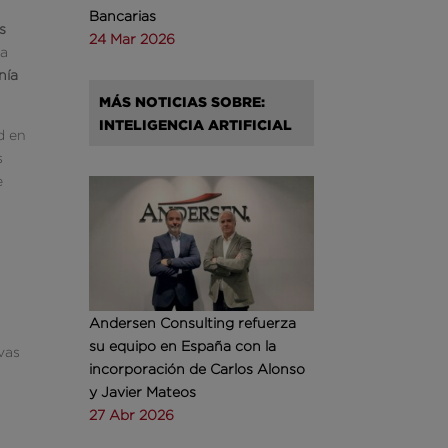
Bancarias
s
24 Mar 2026
na
nía
MÁS NOTICIAS SOBRE:
INTELIGENCIA ARTIFICIAL
d en
s
e
Andersen Consulting refuerza
su equipo en España con la
vas
incorporación de Carlos Alonso
y Javier Mateos
27 Abr 2026
e