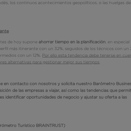
ndés, los continuos acontecimientos geopolíticos, o las huelgas de
tante
entes de hoy supone
ahorrar tiempo en la planificación
, en especial 
erfil más itinerante con un 32%, seguidos de los técnicos con un
termedios con un 12%.
Por ello esta tendencia debe tenerse en cue
res alternativas para gestionar mejor sus tiempos
.
e en contacto con nosotros y solicita nuestro Barómetro Business
ición de las empresas a viajar, así como las tendencias que permi
jes identificar oportunidades de negocio y ajustar su oferta a las
arómetro Turístico BRAINTRUST)