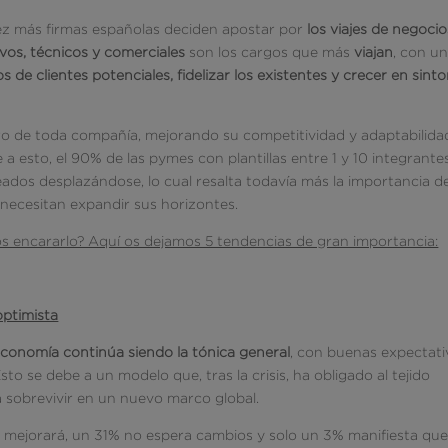
ez más firmas españolas deciden apostar por
los viajes de negocio
ivos, técnicos y comerciales
son los cargos que más
viajan
, con u
s de clientes potenciales, fidelizar los existentes y crecer en sinto
uro de toda compañía, mejorando su competitividad y adaptabilida
 esto, el 90% de las pymes con plantillas entre 1 y 10 integrante
ados desplazándose, lo cual resalta todavía más la importancia d
 necesitan expandir sus horizontes.
 encararlo? Aquí os dejamos 5 tendencias de gran importancia:
optimista
economía continúa siendo la tónica general
, con buenas expectati
to se debe a un modelo que, tras la crisis, ha obligado al tejido
a sobrevivir en un nuevo marco global.
 mejorará, un 31% no espera cambios y solo un 3% manifiesta qu