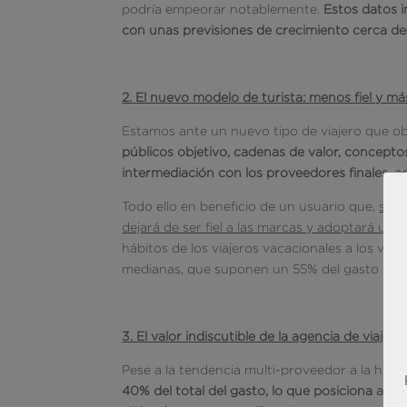
podría empeorar notablemente.
Estos datos i
con unas previsiones de crecimiento cerca d
2. El nuevo modelo de turista: menos fiel y m
Estamos ante un nuevo tipo de viajero que obli
públicos objetivo, cadenas de valor, concepto
intermediación con los proveedores finales, a
Todo ello en beneficio de un usuario que,
si n
dejará de ser fiel a las marcas y adoptará u
hábitos de los viajeros vacacionales a los vi
medianas, que suponen un 55% del gasto tota
3. El valor indiscutible de la agencia de viajes
Pese a la tendencia multi-proveedor a la hora 
40% del total del gasto, lo que posiciona a és