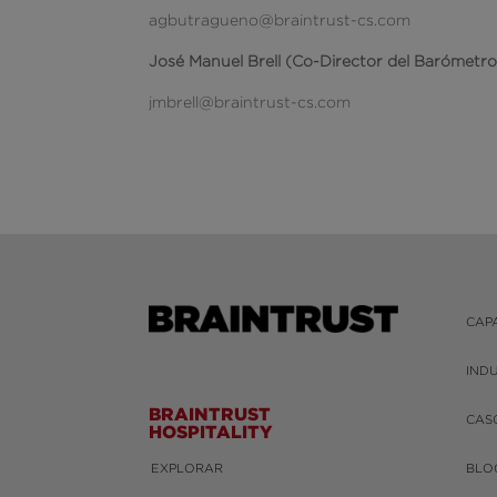
agbutragueno@braintrust-cs.com
José Manuel Brell (Co-Director del Barómetr
jmbrell@braintrust-cs.com
CAP
IND
BRAINTRUST
CAS
HOSPITALITY
EXPLORAR
BLO