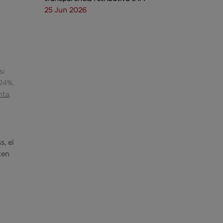
25 Jun 2026
si
 24%,
nta,
, el
ten