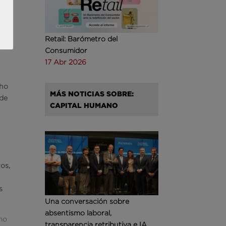
Retail: Barómetro del
en
Consumidor
17 Abr 2026
cho
MÁS NOTICIAS SOBRE:
 de
CAPITAL HUMANO
tos,
s
Una conversación sobre
absentismo laboral,
omo
transparencia retributiva e IA