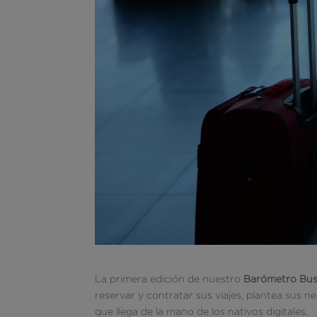
La primera edición de nuestro
Barómetro Bus
reservar y contratar sus viajes, plantea sus 
que llega de la mano de los nativos digitales.