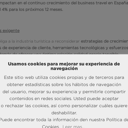
mpactan en el continuo crecimiento del business travel en España
el 4% para los próximos 12 meses.
ás exigente
ga a la industria turística a reconsiderar
estrategias de crecimien
s de experiencia de cliente, herramientas tecnológicas y esfuerzo
demás de ofrecer una óptima relación calidad-precio tangible
.
Usamos cookies para mejorar su experiencia de
o dispone de una oferta adaptada a los tiempos y a sus necesidade
navegación
n comportamiento promiscuo
, fiel reflejo de trasladar las actitudes y
Este sitio web utiliza cookies propias y de terceros para
ajes de empresa, con mayor énfasis en las compañías pequeñas y
l.
obtener estadísticas sobre los hábitos de navegación
del usuario, mejorar su experiencia y permitirle compartir
contenidos en redes sociales. Usted puede aceptar
o rechazar las cookies, así como personalizar cuáles quiere
deshabilitar.
de realizar las reservas,
las agencias tradicionales suponen cerca 
Puede encontrar toda la información den nuestra Política d
tas como la opción a través de la cual se realizan más reservas de
Cookies.
Leer mas...