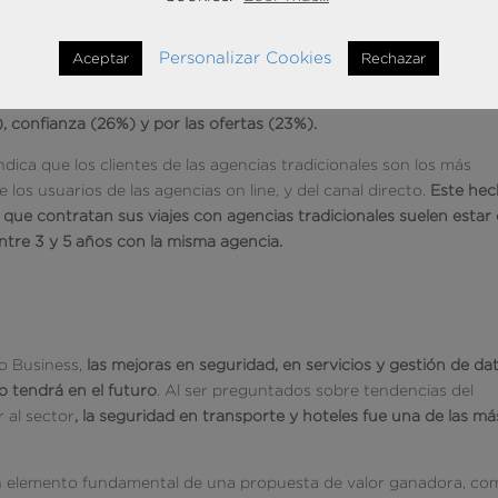
ional u online, las empresas españolas se ven motivadas por
Personalizar Cookies
Aceptar
Rechazar
 de las tradicionales destacan que las utilizan porque les ofrecen
por su personal experto (36%), las que acuden a las online lo hac
, confianza (26%) y por las ofertas (23%).
ca que los clientes de las agencias tradicionales son los más
 los usuarios de las agencias on line, y del canal directo.
Este he
que contratan sus viajes con agencias tradicionales suelen estar
ntre 3 y 5 años con la misma agencia.
ro Business,
las mejoras en seguridad, en servicios y gestión de da
o tendrá en el futuro
. Al ser preguntados sobre tendencias del
 al sector
, la seguridad en transporte y hoteles fue una de las má
 un elemento fundamental de una propuesta de valor ganadora, c