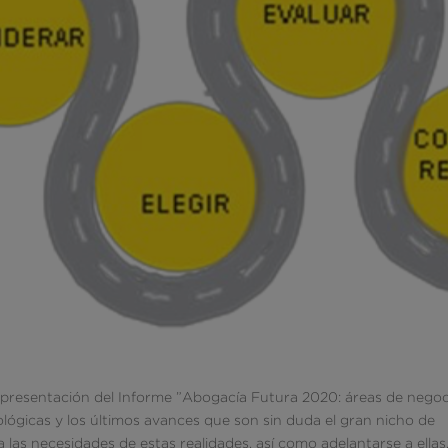
a presentación del Informe ”Abogacía Futura 2020: áreas de nego
lógicas y los últimos avances que son sin duda el gran nicho de
a las necesidades de estas realidades, así como adelantarse a ellas