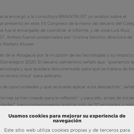
gacía encargó a la consultora BRAINTRUST un análisis sobre el
e se presentó en este XII Congreso de la mano del decano del Cole
 fue el encargado de coordinar el informe, y de José Luis Ruiz,
T. Ambos fueron presentados por Cristina Sancho, directora de
 Wolters Kluwer.
és de la Abogacía por la irrupción de las tecnologías y su impacto
lan Estratégico 2020. El decano salmantino señaló que “queríamos 
 tecnología y que quedara documentado para que se tratara de f
na receta única” para aplicarlo.
o de oportunidades y que se pueda aplicar a los despachos”, señal
formes se han creado para la reflexión” y para ello, antes de iniciar
dades”, para posteriormente analizar más de 50 entidades y más
Usamos cookies para mejorar su experiencia de
navegación
eas de innovación:
Este sitio web utiliza cookies propias y de terceros para