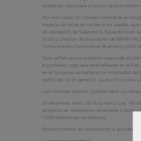
puede ser clave para el futuro de la profesión.
Por esta razón, el Consejo General de la Abo
impacto de éstas en los servicios legales, qu
de Abogados de Salamanca, Eduardo Íscar, que
Socio y Director de innovación de BRAINTRUS
Comunicación Corporativa, Branding y RSE de
Íscar señaló que el proyecto responde al inter
la profesión, algo que está reflejado en el P
en el Congreso se hablara con intensidad de
particular, no en general”, ya que “no existe u
Los informes, explicó, “quieren abrir un camp
En ésta línea, José Luis Ruiz indicó que “los in
proyecto se “detectaron amenazas y oportuni
1.000 referencias de artículos.
Posteriormente, se identificaron 6 grandes ár
Inteligencia Artificial