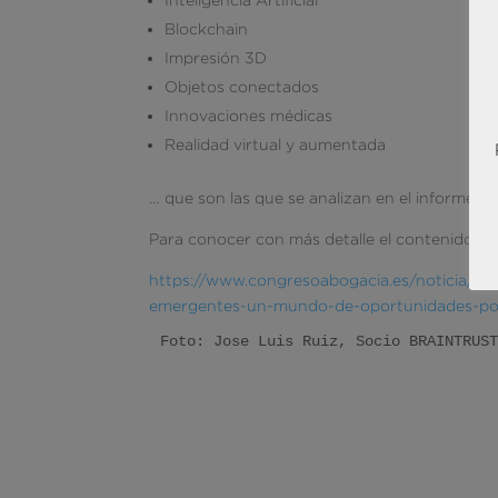
Blockchain
Impresión 3D
Objetos conectados
Innovaciones médicas
Realidad virtual y aumentada
… que son las que se analizan en el informe po
Para conocer con más detalle el contenido del
https://www.congresoabogacia.es/noticia/pr
emergentes-un-mundo-de-oportunidades-po
Foto: Jose Luis Ruiz, Socio BRAINTRUS