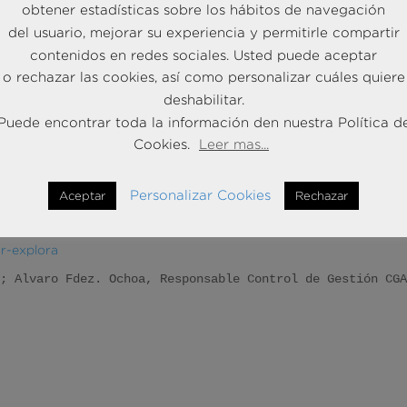
obtener estadísticas sobre los hábitos de navegación
del usuario, mejorar su experiencia y permitirle compartir
contenidos en redes sociales. Usted puede aceptar
o rechazar las cookies, así como personalizar cuáles quiere
deshabilitar.
Puede encontrar toda la información den nuestra Política d
Cookies.
Leer mas...
r sectores.
 informe:
Personalizar Cookies
Aceptar
Rechazar
esentacion-del-informe-abogacia-futura-2020-areas-de-negocio-
r-explora
T; Alvaro Fdez. Ochoa, Responsable Control de Gestión CG