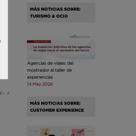
MÁS NOTICIAS SOBRE:
TURISMO & OCIO
e
Agencias de viajes: del
mostrador al taller de
experiencias
14 May 2026
AE; Amaya Arnaiz, Directora de Innovación CGAE; Eduardo 
MÁS NOTICIAS SOBRE:
CUSTOMER EXPERIENCE