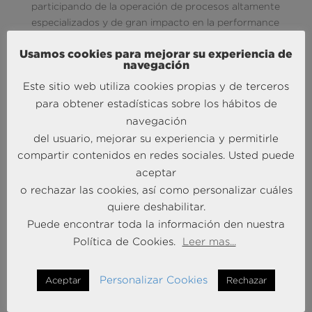
participando de la operación de procesos altamente
especializados y de gran impacto en la performance
de la organización.
Usamos cookies para mejorar su experiencia de
La colaboración con Andersen Consulting permitirá
navegación
a Andersen Iberia reforzar y complementar su
Este sitio web utiliza cookies propias y de terceros
oferta de servicios jurídicos y fiscales con la
para obtener estadísticas sobre los hábitos de
capacidad de análisis del negocio y las operaciones,
navegación
gracias a la efectividad de la tecnología del dato. Por
del usuario, mejorar su experiencia y permitirle
su parte, como miembro de Andersen Consulting,
compartir contenidos en redes sociales. Usted puede
Braintrust pondrá a disposición de sus clientes la
aceptar
expertise
de los más de 90 Socios y 400
o rechazar las cookies, así como personalizar cuáles
profesionales de Andersen Iberia en todas las áreas
quiere deshabilitar.
del derecho de los negocios, así como su
especialización en los distintos sectores e industrias.
Puede encontrar toda la información den nuestra
Política de Cookies.
Leer mas...
Sobre Andersen
Andersen Tax & Legal, S.L.P. y Andersen Tax & Legal
Personalizar Cookies
Aceptar
Rechazar
Iberia, S.L.P. son las firmas españolas miembro de
Andersen Global.