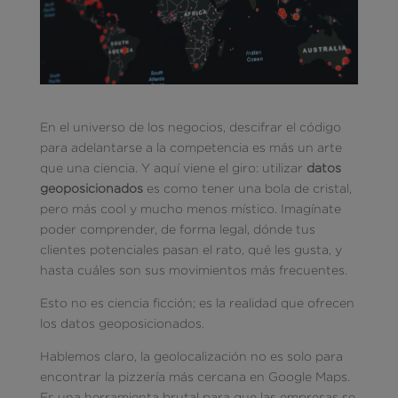
En el universo de los negocios, descifrar el código
para adelantarse a la competencia es más un arte
que una ciencia. Y aquí viene el giro: utilizar
datos
geoposicionados
es como tener una bola de cristal,
pero más cool y mucho menos místico. Imagínate
poder comprender, de forma legal, dónde tus
clientes potenciales pasan el rato, qué les gusta, y
hasta cuáles son sus movimientos más frecuentes.
Esto no es ciencia ficción; es la realidad que ofrecen
los datos geoposicionados.
Hablemos claro, la geolocalización no es solo para
encontrar la pizzería más cercana en Google Maps.
Es una herramienta brutal para que las empresas se