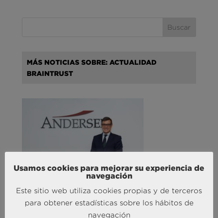
MÁS NOTICIAS SOBRE: ACTUALIDAD
BRAINTRUST
Usamos cookies para mejorar su experiencia de
Andersen Consulting refuerza su crecimiento en
navegación
España con la incorporación de Francisco Puertas
Este sitio web utiliza cookies propias y de terceros
como Socio Responsable de Human Capital
30 Sep 2025
para obtener estadísticas sobre los hábitos de
navegación