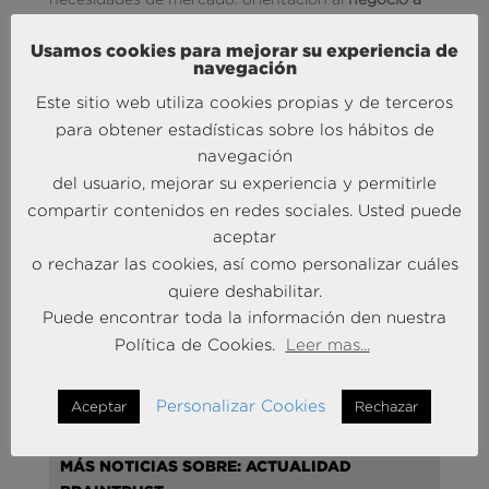
corto plazo
,
flexibilidad
en los modelos de relación
con los clientes,
competitividad
en tarifas,
Usamos cookies para mejorar su experiencia de
navegación
estructuras en red
buscando las mejores
respuestas tanto dentro como fuera de las propias
Este sitio web utiliza cookies propias y de terceros
organizaciones…manteniendo las
exigencias de
para obtener estadísticas sobre los hábitos de
calidad
en la gestión y ejecución de proyectos,
navegación
serán las que resulten victoriosas. Una época
del usuario, mejorar su experiencia y permitirle
interesante, sin duda.
compartir contenidos en redes sociales. Usted puede
aceptar
o rechazar las cookies, así como personalizar cuáles
Foto de
Andreas Klassen
en
Unsplash
quiere deshabilitar.
Puede encontrar toda la información den nuestra
Política de Cookies.
Leer mas...
Personalizar Cookies
Aceptar
Rechazar
MÁS NOTICIAS SOBRE: ACTUALIDAD