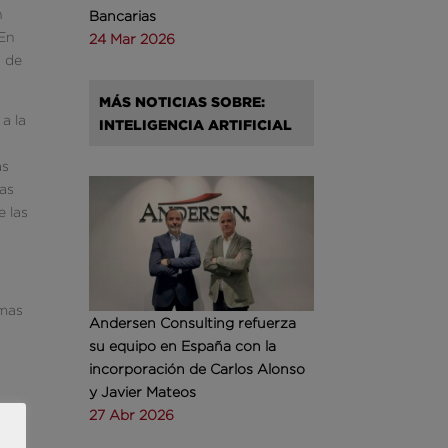
n
Bancarias
¿En
24 Mar 2026
a de
MÁS NOTICIAS SOBRE:
a la
INTELIGENCIA ARTIFICIAL
as
nas
e las
emas
Andersen Consulting refuerza
su equipo en España con la
incorporación de Carlos Alonso
y Javier Mateos
tres
27 Abr 2026
sma