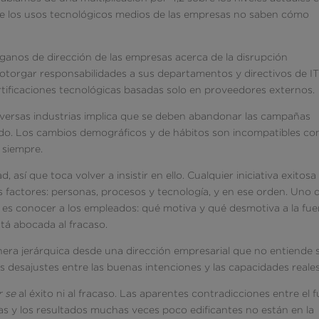
e los usos tecnológicos medios de las empresas no saben cómo
rganos de dirección de las empresas acerca de la disrupción
 otorgar responsabilidades a sus departamentos y directivos de IT
tificaciones tecnológicas basadas solo en proveedores externos.
diversas industrias implica que se deben abandonar las campañas
ado. Los cambios demográficos y de hábitos son incompatibles co
e siempre.
, así que toca volver a insistir en ello. Cualquier iniciativa exitosa
 factores: personas, procesos y tecnología, y en ese orden. Uno 
s es conocer a los empleados: qué motiva y qué desmotiva a la fue
stá abocada al fracaso.
nera jerárquica desde una dirección empresarial que no entiende 
los desajustes entre las buenas intenciones y las capacidades reales
r se
al éxito ni al fracaso. Las aparentes contradicciones entre el f
as y los resultados muchas veces poco edificantes no están en la