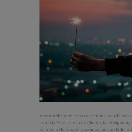
Acostumbrados como estamos a acudir constan
como la Experiencia de Cliente, la inteligenc
en medio de fuegos cruzados: por un lado, un