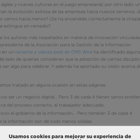
ágiles y nuevas culturas en el juego empresarial; por otro lado, u
an la evolución exitosa de las empresas hacia nuevos terrenos. 
o vamos hacia menos? ¿Se ha encendido correctamente la chisp
se extingue sin remedio?
de los autores más respetados en materia de innovación vinculada 
 presidente de la Asociación para la Gestión de la Información
ue en un
reciente y valioso post en CMS Wire
ha identificado algun
el lado de quienes consideran que la adopción de ciertas discipli
 ser algo para celebrar. Y además ha aportado su visión acerca d
hemos tratado en alguna ocasión en estas páginas:
ivo ser un negocio digital… Pero 3 de cada 4 tienen serios probl
erca del proceso correcto, al trabajador adecuado.
tico» el gobierno de la información… Pero también 3 de cada 4
 la información son de todo menos sólidas.
adores de automatización «claves» en la actividad, pero para casi 
Usamos cookies para mejorar su experiencia de
integración de tecnologías para soluciones ERP o CRM es en sí mi