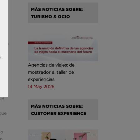
MÁS NOTICIAS SOBRE:
l
TURISMO & OCIO
nos.
rma
ía de
e
Agencias de viajes: del
a de
mostrador al taller de
nto
experiencias
14 May 2026
el
MÁS NOTICIAS SOBRE:
 que
CUSTOMER EXPERIENCE
lo
en