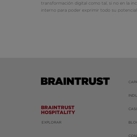
transformación digital como tal, si no en la i
interno para poder exprimir todo su potencial
CAP
IND
BRAINTRUST
CAS
HOSPITALITY
EXPLORAR
BLO
CON