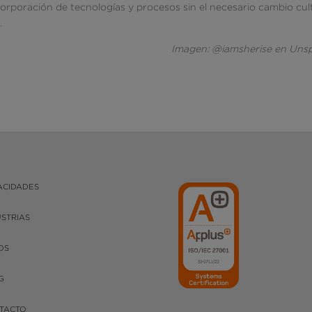
ncorporación de tecnologías y procesos sin el necesario cambio cul
.
Imagen: @iamsherise en Uns
ACIDADES
USTRIAS
OS
G
TACTO