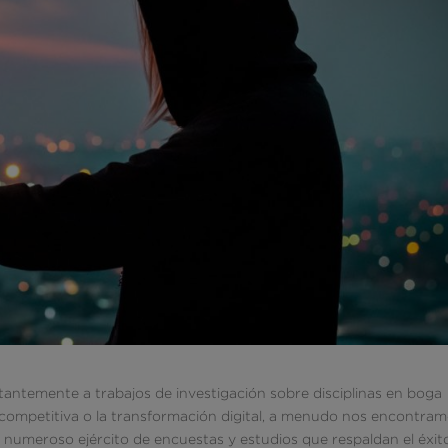
temente a trabajos de investigación sobre disciplinas en boga
ia competitiva o la transformación digital, a menudo nos encontra
 numeroso ejército de encuestas y estudios que respaldan el éxit