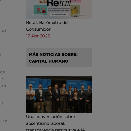
Retail: Barómetro del
Consumidor
. Es
17 Abr 2026
n
MÁS NOTICIAS SOBRE:
CAPITAL HUMANO
 de
de
rza
su
.
Una conversación sobre
uror
absentismo laboral,
transparencia retributiva e IA