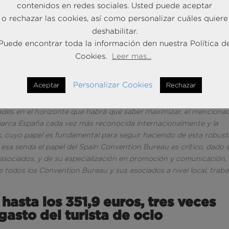
contenidos en redes sociales. Usted puede aceptar
o rechazar las cookies, así como personalizar cuáles quiere
deshabilitar.
Puede encontrar toda la información den nuestra Política d
 Turismo en BRAINTRUST:
“El impacto de la industria de reuniones 
Cookies.
Leer mas...
pleabilidad digna y continuada, promoviendo la igualdad, la
acional que tradicionalmente hemos conocido en el turismo en nue
Personalizar Cookies
Aceptar
Rechazar
bordar como la incorporación de la sostenibilidad y el legado, la
talización del talento, cada día más escaso en el mundo del turismo
es en el horizonte que habrá que saber maximizar, el menciona
 marca España cada vez más reconocida internacionalmente y la
s, cuyo papel es fundamental para seguir haciendo de esta robust
n esa senda el papel del Spain Convention Bureau es crítico, dado 
s asociados, y de su especialización en promoción y comunicación,
todos los Convention Bureau y sus asociados a nivel local, traba
hasta los 351,9 euros, tres veces
gasto del turista de ocio