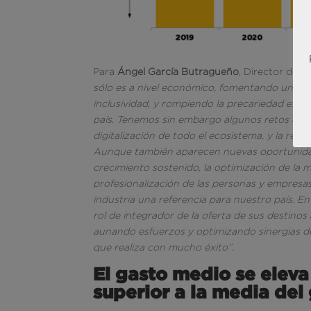
Para
Ángel García Butragueño
, Director de
sólo es a nivel económico, fomentando una em
inclusividad, y rompiendo la precariedad est
país. Tenemos sin embargo algunos retos que a
digitalización de todo el ecosistema, y la revi
Aunque también aparecen nuevas oportunidad
crecimiento sostenido, la optimización de la
profesionalización de las personas y empresa
industria una referencia para nuestro país. E
rol de integrador de la oferta de sus destino
aunando esfuerzos y optimizando sinergias de 
que realiza con mucho éxito”.
El gasto medio se eleva 
superior a la media del 