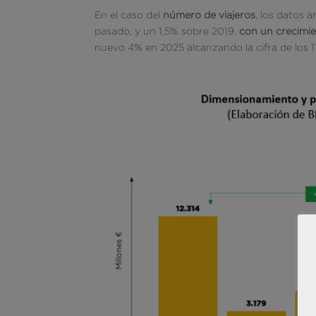
En el caso del
número de viajeros
, los datos 
pasado, y un 1,5% sobre 2019,
con un crecimie
nuevo 4% en 2025 alcanzando la cifra de los 11