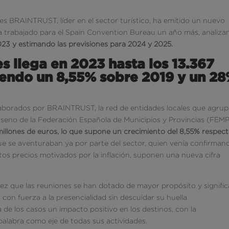
les BRAINTRUST, líder en el sector turístico, ha emitido un nuevo
ha trabajado para el Spain Convention Bureau un año más, analiz
023 y estimando las previsiones para 2024 y 2025.
es llega en 2023 hasta los 13.367
ciendo un 8,55% sobre 2019 y un 2
aborados por BRAINTRUST, la red de entidades locales que agrup
l seno de la Federación Española de Municipios y Provincias (FEMP
millones de euros, lo que supone un crecimiento del 8,55% respect
que se aventuraban ya por parte del sector, quien venía confirman
ltos precios motivados por la inflación, suponen una nueva cifra
ez que las reuniones se han dotado de mayor propósito y signifi
 con fuerza a la presencialidad sin descuidar su huella
de los casos un impacto positivo en los destinos, con la
 palabra como eje de todas sus actividades.