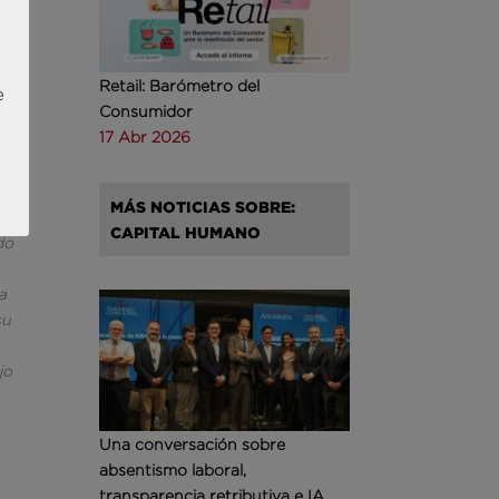
Retail: Barómetro del
e
Consumidor
no
17 Abr 2026
stro
MÁS NOTICIAS SOBRE:
.
CAPITAL HUMANO
do
a
su
jo
Una conversación sobre
absentismo laboral,
transparencia retributiva e IA