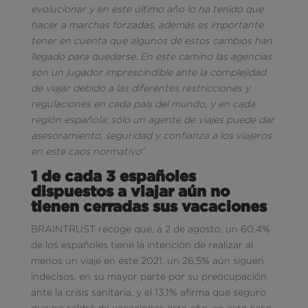
evolucionar y en este último año lo ha tenido que
hacer a marchas forzadas, además es importante
tener en cuenta que algunos de estos cambios han
llegado para quedarse. En este camino las agencias
son un jugador imprescindible ante la complejidad
de viajar debido a las diferentes restricciones y
regulaciones en cada país del mundo, y en cada
región española; sólo un agente de viajes puede dar
asesoramiento, seguridad y confianza a los viajeros
en este caos normativo
”.
1 de cada 3 españoles
dispuestos a viajar aún no
tienen cerradas sus vacaciones
BRAINTRUST recoge que, a 2 de agosto, un 60,4%
de los españoles tiene la intención de realizar al
menos un viaje en este 2021, un 26,5% aún siguen
indecisos, en su mayor parte por su preocupación
ante la crisis sanitaria, y el 13,1% afirma que seguro
que no saldrá de vacaciones este año, en este caso