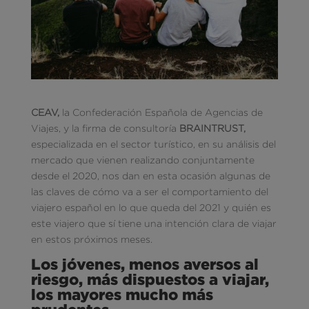
CEAV,
la Confederación Española de Agencias de
Viajes, y la firma de consultoría
BRAINTRUST,
especializada en el sector turístico, en su análisis del
mercado que vienen realizando conjuntamente
desde el 2020, nos dan en esta ocasión algunas de
las claves de cómo va a ser el comportamiento del
viajero español en lo que queda del 2021 y quién es
este viajero que sí tiene una intención clara de viajar
en estos próximos meses.
Los jóvenes, menos aversos al
riesgo, más dispuestos a viajar,
los mayores mucho más