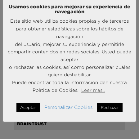
argumentan que lo harán cuando su situación
Usamos cookies para mejorar su experiencia de
económica mejore (36,8%).
navegación
Por otro lado, y considerando las condiciones que
Este sitio web utiliza cookies propias y de terceros
deberían darse para tomar la decisión de sí reservar
para obtener estadísticas sobre los hábitos de
algún tipo de viaje en los próximos meses, los
navegación
indecisos sostienen que la cancelación 100%
del usuario, mejorar su experiencia y permitirle
gratuita (50,1%), la mayor seguridad sanitaria
compartir contenidos en redes sociales. Usted puede
(42,6%) y las menores restricciones de movimiento
aceptar
(25,3%) les ayudarían a dar el paso.
o rechazar las cookies, así como personalizar cuáles
quiere deshabilitar.
Puede encontrar toda la información den nuestra
Política de Cookies.
Leer mas...
Personalizar Cookies
Aceptar
Rechazar
MÁS NOTICIAS SOBRE: ACTUALIDAD
BRAINTRUST