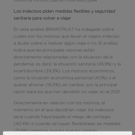
Los indecisos piden medidas flexibles y seguridad
sanitaria para volver a viajar
En este análisis BRAINTRUST ha indagado sobre
cuáles son los motivos que llevan al viajero indeciso
a dudar sobre si realizar algún viaje o no. El análisis
indica que las principales razones están
directamente relacionadas con la situación de la
pandemia, es decir, la situación sanitaria (45,9%) y la
incertidumbre (39,3%). Los motivos económicos,
como la situación económica personal (41,1%) o el
querer ahorrar (19,3%), en cambio, son la principal
razón para los que han decidido no viajar en el 2021.
Directamente en relación con los motivos, el
momento en el que decidirían viajar los indecisos
sería cuando haya bajado el riesgo de contagio
(40,4%) o cuando se hayan flexibilizado las medidas
(25,8%) mientras que los que no viajarán