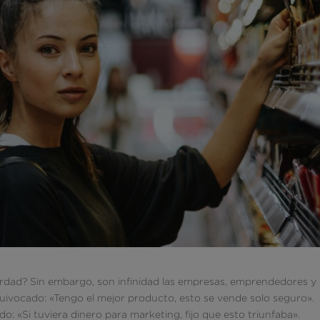
¿verdad? Sin embargo, son infinidad las empresas, emprendedores y
uivocado: «Tengo el mejor producto, esto se vende solo seguro».
 «Si tuviera dinero para marketing, fijo que esto triunfaba».