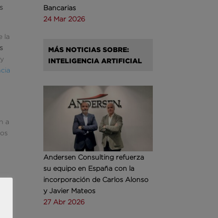
s
Bancarias
24 Mar 2026
 la
s
MÁS NOTICIAS SOBRE:
ay
INTELIGENCIA ARTIFICIAL
ncia
n a
los
o
Andersen Consulting refuerza
su equipo en España con la
incorporación de Carlos Alonso
y Javier Mateos
27 Abr 2026
a
ón o