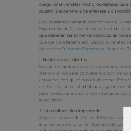
¿Seguro? ¿Fijo? ¿Has hecho los deberes para 
puesto la experiencia de empresa a disposición
Hoy queremos llamar la atención sobre un rece
Experiencia de Cliente pero que hasta la fec
que deberían ser primeros objetivos de toda
que dar para llegar a ello. El post original es
del sector: Customer Experience Magazine
. R
1. Habla con tus clientes
Es algo tan aparentemente obvio como masi
diferenciarnos de la competencia con mensaje
conversar con quien nos da de comer. Por no h
clientes. Ya, pero… ¿ha hablado alguien con el
para involucrar a sus clientes y recopilar su
largo plazo».
2. Una cultura bien implantada
Según el informe de Temkin 2016 solo cuatro d
incorporada como parte integral de la cultura
cultura como hacerlo de manera efectiva, ya q