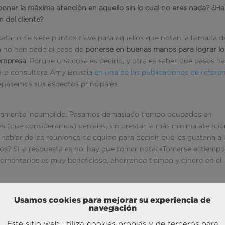
poner la máxima atención en aquello sin lo cual no eres nada? ¿Ha
 del cliente?
tario de siete puntos clave para aquellos que notan la llamada de
ha no han dado el paso de
ponerse en buenas manos para lograr lo
 empresa
. Porque una cosa es decirlo, y otra es saber qué pasos h
 de la consultora Amy Brustia
en una de las publicaciones de refere
epasemos sus aspectos principales.
vamente incumplido. Pasamos demasiado tiempo ocupados en
s (que consideramos) geniales, sin prestar la más mínima atenció
ablar de las reuniones de equipo para decidir qué les gustaría a 
los? Si la respuesta es no, hay que tomar nota: «Tomarse el tiemp
s comentarios es muy beneficioso, ahorrando tiempo y dinero en el
Usamos cookies para mejorar su experiencia de
e cada cien organizaciones tienen la experiencia del cliente
navegación
 de su empresa, explica Brustia. Tan importante es incorporar est
Este sitio web utiliza cookies propias y de terceros para
ue «con demasiada frecuencia, al personal se le entrega una visi