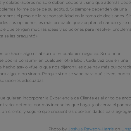
os y colaboradores no solo deben cooperar, sino que además deb
oblemas forme parte de su actitud. Si siempre dependen de una
hombros el peso de la responsabilidad en la toma de decisiones. Si
arles sus opiniones, es más probable que acepten el cambio y se 
bable que tengan muchas ideas y soluciones para resolver problem
ca se les preguntó».
en de hacer algo es absurdo en cualquier negocio. Si no tiene
 se podría consumir en cualquier otra labor. Cada vez que en una
hecho así» o «fue lo que nos dijeron», es que hay más burocraci
ara algo, o no sirven. Porque si no se sabe para qué sirven, nunca
 soluciones adecuadas.
ue quieren incorporar la Experiencia de Cliente es el grito de ard
ontrario: detente, por más incendios que haya, y observa el pano
as un cliente, y seguro que encuentras oportunidades para agrega
Photo by
Joshua Rawson-Harris
on
Unsp