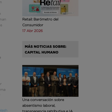
en
n
unan
Retail: Barómetro del
as
Consumidor
17 Abr 2026
MÁS NOTICIAS SOBRE:
CAPITAL HUMANO
a
or
rama
r
Una conversación sobre
absentismo laboral,
lash
transparencia retributiva e IA