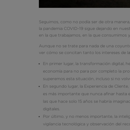
Seguimos, como no podía ser de otra manera,
la pandemia COVID-19 sigue dejando en nuest
en la que trabajamos, en la que consumimos y
Aunque no se trate para nada de una coyunt
ver cómo se concitan tanto los intereses de 
En primer lugar, la transformación digital, 
economía para no para por completo la pro
superemos esta situación, incluso si no vol
En segundo lugar, la Experiencia de Cliente
es más importante que nunca afinar hasta e
las que hace solo 15 años se habría imagina
digitales.
Por último, y no menos importante, la intel
vigilancia tecnológica y observación del re