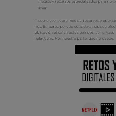
medios y recursos especializados para no q
lidiar.
Y sobre eso, sobre medios, recursos y oportu
hoy. En parte, porque consideramos que efec
obligación ética en estos tiempos: ver el vas
halagüeño. Por nuestra parte, que no quede.