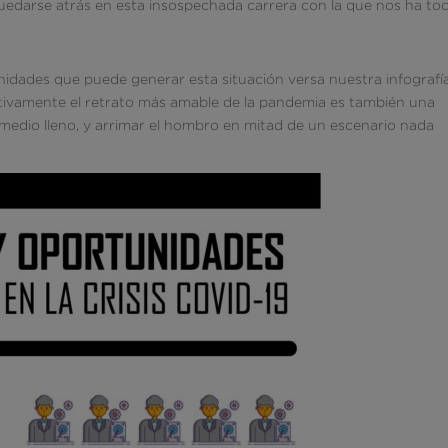
uedarse atrás en esta insospechada carrera con la que nos ha to
nidades que puede generar esta situación versa nuestra infografí
tivamente el retrato más amable de la pandemia es también una
o medio lleno, y arrimar el hombro en mitad de un escenario nada