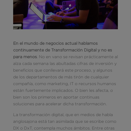
En el mundo de negocios actual hablamos
continuamente de Transformación Digital y no es
para menos
. No en vano se revisan prácticamente al
alza cada semana las abultadas cifras de inversión y
beneficios que conllevará este proceso, y algunos
de los departamentos de más tirón de cualquier
compañía, como marketing, IT o recursos humanos
están fuertemente implicados. O bien les afecta, o
bien son los primeros en aportar continuas
soluciones para acelerar dicha transformación.
La transformación digital, que en medios de habla
anglosajona está tan asimilada que se escribe como
DX o DxT, contempla muchos ámbitos. Entre otras