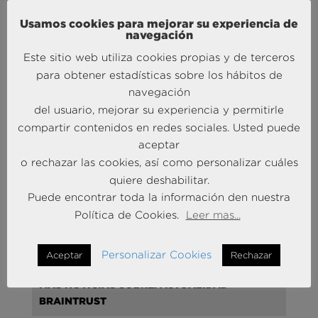
Usamos cookies para mejorar su experiencia de
Por tanto, la ciberseguridad se configura como un
navegación
aspecto trascendental en cualquier proceso de
transformación digital. Si se deja al margen, todos
Este sitio web utiliza cookies propias y de terceros
los empeños por poner en el centro al usuario
para obtener estadísticas sobre los hábitos de
pueden acabar siendo un lastre más que una
navegación
mejora. Transformarse es adaptarse a los nuevos
del usuario, mejorar su experiencia y permitirle
usos.
Y los nuevos usos incluyen, también, los
compartir contenidos en redes sociales. Usted puede
queramos o no, nuevos riesgos
.
aceptar
o rechazar las cookies, así como personalizar cuáles
Photo by
Alex Kotliarskyi
on
Unsplash
quiere deshabilitar.
Puede encontrar toda la información den nuestra
Política de Cookies.
Leer mas...
Personalizar Cookies
Aceptar
Rechazar
MÁS NOTICIAS SOBRE: ACTUALIDAD
BRAINTRUST