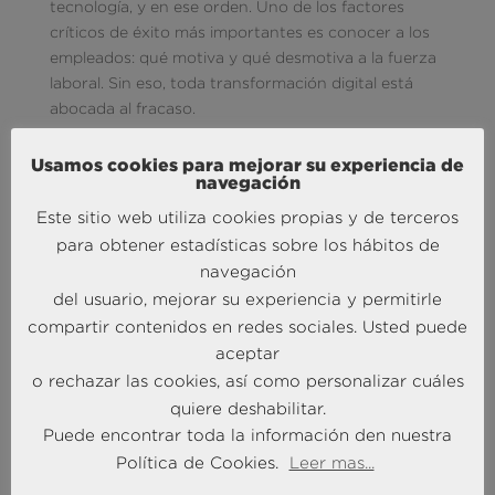
tecnología, y en ese orden. Uno de los factores
críticos de éxito más importantes es conocer a los
empleados: qué motiva y qué desmotiva a la fuerza
laboral. Sin eso, toda transformación digital está
abocada al fracaso.
5. Las iniciativas no pueden descender de manera
Usamos cookies para mejorar su experiencia de
jerárquica desde una dirección empresarial que no
navegación
entiende su propia madurez digital. Si se hace así,
Este sitio web utiliza cookies propias y de terceros
llegan los desajustes entre las buenas intenciones y
para obtener estadísticas sobre los hábitos de
las capacidades reales.
navegación
La transformación digital no está abocada
per se
al
del usuario, mejorar su experiencia y permitirle
éxito ni al fracaso. Las aparentes contradicciones
compartir contenidos en redes sociales. Usted puede
entre el furor que provoca la continua adopción de
aceptar
iniciativas y los resultados muchas veces poco
o rechazar las cookies, así como personalizar cuáles
edificantes no están en la transformación digital
quiere deshabilitar.
como tal, si no en la incorporación de tecnologías y
Puede encontrar toda la información den nuestra
procesos sin el necesario cambio cultural interno
Política de Cookies.
Leer mas...
para poder exprimir todo su potencial.