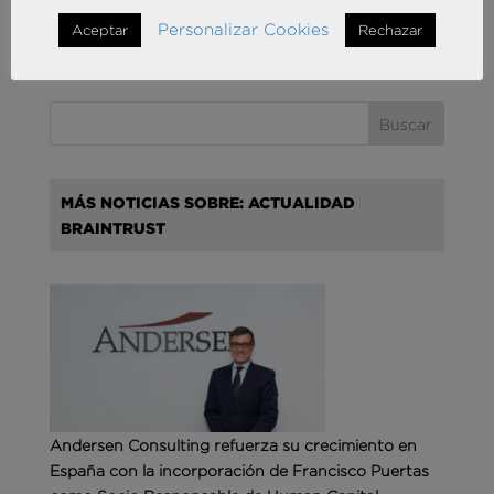
Imagen: @iamsherise en Unsplash
Personalizar Cookies
Aceptar
Rechazar
MÁS NOTICIAS SOBRE: ACTUALIDAD
BRAINTRUST
Andersen Consulting refuerza su crecimiento en
España con la incorporación de Francisco Puertas