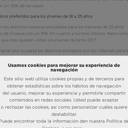
en un 35% de los casos.
inos preferidos para los jóvenes de 18 a 25 años
n los destinos costeros principales para los menores de 25 años
os de Croacia con un 18%. En cuanto a turismo interior, Reino Uni
que más quieren visitar los jóvenes durante 2017.
a serán por su parte los destinos escogidos por los millenials para l
Usamos cookies para mejorar su experiencia de
ismo de playa mientras catalanes y baleares prefieren salir de
navegación
Este sitio web utiliza cookies propias y de terceros para
cias. Los andaluces con un 41%, los madrileños con un 35%, y los
obtener estadísticas sobre los hábitos de navegación
a las costas españolas, mientras que los catalanes y baleares va
del usuario, mejorar su experiencia y permitirle compartir
 y un 24% respectivamente a destinos europeos, y un 15% y un 20
contenidos en redes sociales. Usted puede aceptar
o rechazar las cookies, así como personalizar cuáles quiere
deshabilitar.
 también se detectan grandes diferencias por edades siendo los
Puede encontrar toda la información den nuestra Política d
urísticos con un 40%, mientras los jóvenes sólo lo hacen en un 2