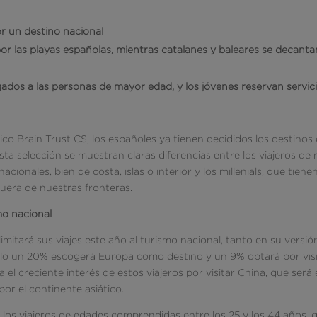
r un destino nacional
or las playas españolas, mientras catalanes y baleares se decanta
ados a las personas de mayor edad, y los jóvenes reservan servic
ico Brain Trust CS, los españoles ya tienen decididos los destinos
esta selección se muestran claras diferencias entre los viajeros de
ionales, bien de costa, islas o interior y los millenials, que tiene
 fuera de nuestras fronteras.
mo nacional
mitará sus viajes este año al turismo nacional, tanto en su versió
 solo un 20% escogerá Europa como destino y un 9% optará por vis
el creciente interés de estos viajeros por visitar China, que será 
or el continente asiático.
los viajeros de edades comprendidas entre los 25 y los 44 años, 