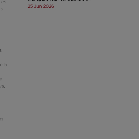
r en
25 Jun 2026
os
s
e la
e
va,
es