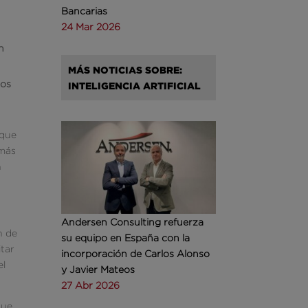
Bancarias
24 Mar 2026
n
MÁS NOTICIAS SOBRE:
ios
INTELIGENCIA ARTIFICIAL
 que
 más
n
Andersen Consulting refuerza
n de
su equipo en España con la
itar
incorporación de Carlos Alonso
el
y Javier Mateos
27 Abr 2026
que