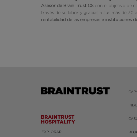
Asesor de Brain Trust CS
con el objetivo de co
través de su labor y gracias a sus más de 30 
rentabilidad de las empresas e instituciones de
CAP
IND
BRAINTRUST
CAS
HOSPITALITY
EXPLORAR
BLO