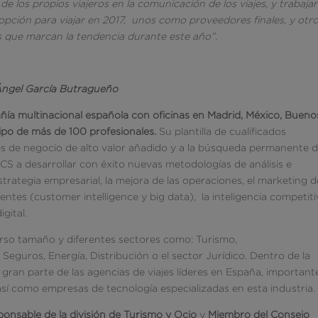
de los propios viajeros en la comunicación de los viajes, y trabaja
 opción para viajar en 2017, unos como proveedores finales, y otr
 que marcan la tendencia durante este año”.
 Ángel García Butragueño
ñía multinacional española con oficinas en Madrid, México, Bueno
uipo de más de 100 profesionales.
Su plantilla de cualificados
es de negocio de alto valor añadido y a la búsqueda permanente d
t CS a desarrollar con éxito nuevas metodologías de análisis e
rategia empresarial, la mejora de las operaciones, el marketing d
entes (customer intelligence y big data), la inteligencia competiti
igital.
rso tamaño y diferentes sectores como: Turismo,
eguros, Energía, Distribución o el sector Jurídico. Dentro de la
a gran parte de las agencias de viajes líderes en España, important
 así como empresas de tecnología especializadas en esta industria.
ponsable de la división de Turismo y Ocio
y
Miembro del Consejo