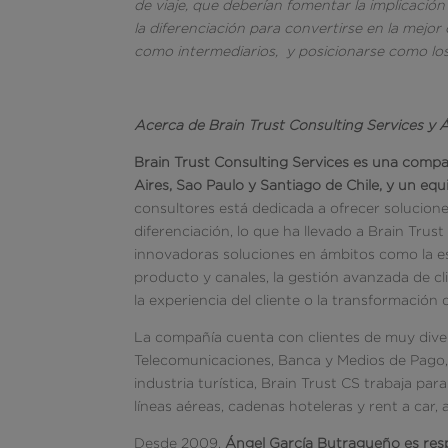
de viaje, que deberían fomentar la implicación 
la diferenciación para convertirse en la mejor
como intermediarios, y posicionarse como los
Acerca de Brain Trust Consulting Services y
Brain Trust Consulting Services es una compa
Aires, Sao Paulo y Santiago de Chile, y un eq
consultores está dedicada a ofrecer solucion
diferenciación, lo que ha llevado a Brain Trus
innovadoras soluciones en ámbitos como la est
producto y canales, la gestión avanzada de cli
la experiencia del cliente o la transformación d
La compañía cuenta con clientes de muy dive
Telecomunicaciones, Banca y Medios de Pago, S
industria turística, Brain Trust CS trabaja par
líneas aéreas, cadenas hoteleras y rent a car,
Desde 2009,
Ángel García Butragueño
es res