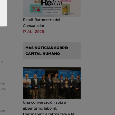
a
Retail: Barómetro del
Consumidor
17 Abr 2026
MÁS NOTICIAS SOBRE:
CAPITAL HUMANO
 a
nsa
n de
Una conversación sobre
absentismo laboral,
cias
transparencia retributiva e IA