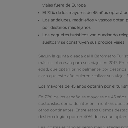
viajes fuera de Europa
El 72% de los mayores de 45 años optará po
Los andaluces, madrileños y vascos optan p
por destinos más lejanos
Los paquetes turísticos van quedando releg
sueltos y se construyen sus propios viajes
Según la quinta oleada del II Barómetro Turíst
más les interesan para sus viajes en 2017. En 
edad, que optan principalmente por destinos nac
claro que este año quieren realizar sus viajes
Los mayores de 45 años optarán por el turis
En 72% de los españoles mayores de 45 años li
costa, islas, como de interior, mientras que
otros continentes. Entre estos últimos destaca 
destino elegido por un 40% de los que optan p
Las costas españolas serán más visitadas por 