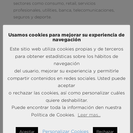
sectores como consumo, retail, servicios
profesionales, utilities, banca, telecomunicaciones,
seguros y deporte.
Junto a esta sólida trayectoria en el mundo de la
Usamos cookies para mejorar su experiencia de
consultoría, a lo largo de su carrera profesional
navegación
Francisco ha asumido puestos de responsabilidad
en diversos países y sectores, entre ellos, como
Este sitio web utiliza cookies propias y de terceros
Country Manager del negocio de Development
para obtener estadísticas sobre los hábitos de
Systems en Portugal, como presidente de Hastee
navegación
España & Portugal, liderando su expansión e
del usuario, mejorar su experiencia y permitirle
integración en la multinacional Zellis, y la
compartir contenidos en redes sociales. Usted puede
presidencia del club de fútbol AD Mérida, cuya
aceptar
gestión profesionalizó por completo tras su
o rechazar las cookies, así como personalizar cuáles
adquisición.
quiere deshabilitar.
En paralelo, ha mantenido un firme compromiso
Puede encontrar toda la información den nuestra
con la generación de conocimiento como docente
Política de Cookies.
Leer mas...
en capital humano y analítica de personas en
diversas universidades y foros especializados,
Personalizar Cookies
Aceptar
Rechazar