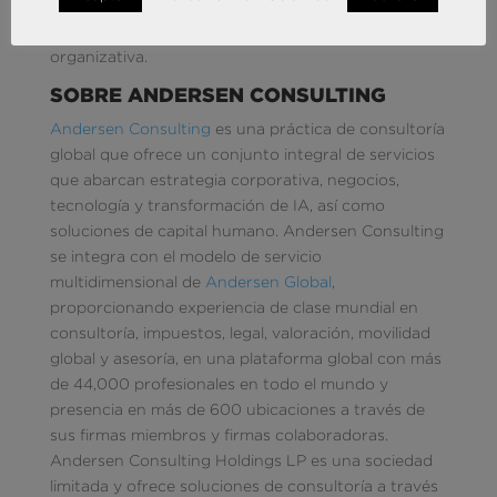
contribuyendo a la difusión de nuevas metodologías
en la gestión del talento y la transformación
organizativa.
SOBRE ANDERSEN CONSULTING
Andersen Consulting
es una práctica de consultoría
global que ofrece un conjunto integral de servicios
que abarcan estrategia corporativa, negocios,
tecnología y transformación de IA, así como
soluciones de capital humano. Andersen Consulting
se integra con el modelo de servicio
multidimensional de
Andersen Global
,
proporcionando experiencia de clase mundial en
consultoría, impuestos, legal, valoración, movilidad
global y asesoría, en una plataforma global con más
de 44,000 profesionales en todo el mundo y
presencia en más de 600 ubicaciones a través de
sus firmas miembros y firmas colaboradoras.
Andersen Consulting Holdings LP es una sociedad
limitada y ofrece soluciones de consultoría a través