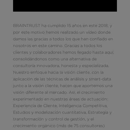
BRAINTRUST ha cumplido 15 años en este 2018, y
por este motivo hemos realizado un vídeo donde
damos las gracias a todos los que han confiado en
nosotros en este camino. Gracias a todos los
clientes y colaboradores hemos llegado hasta aquí,
consolidándonos como una alternativa de
consultoría innovadora, honesta y especializada.
Nuestro enfoque hacia la visión cliente, con la
aplicación de las técnicas de análisis y smart-data
junto a la visión cliente, hacen que aportemos una
visión diferente al mercado. Así, el crecimiento
experimentado en nuestras áreas de actuación:
Experiencia de Cliente, Inteligencia Competitiva,
Estudios y modelización cuantitativa, Estrategia y
transformación y control de gestión, y el
crecimiento orgánico (más de 75 consultores)