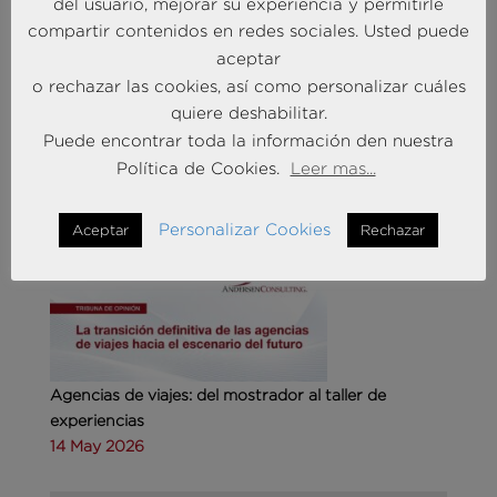
del usuario, mejorar su experiencia y permitirle
compartir contenidos en redes sociales. Usted puede
aceptar
Andersen Consulting refuerza su equipo en España
o rechazar las cookies, así como personalizar cuáles
con la incorporación de Carlos Alonso y Javier
quiere deshabilitar.
Mateos
Puede encontrar toda la información den nuestra
27 Abr 2026
Política de Cookies.
Leer mas...
MÁS NOTICIAS SOBRE: TURISMO & OCIO
Personalizar Cookies
Aceptar
Rechazar
Agencias de viajes: del mostrador al taller de
experiencias
14 May 2026