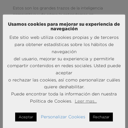
Estos son los grandes trazos de la inteligencia
competitiva y de cómo la entendemos en
BRAINTRUST. Estamos convencidos de que cada
Usamos cookies para mejorar su experiencia de
paso que podamos facilitar aplicando esta disciplina
navegación
es un impulso a la línea de negocio de nuestros
Este sitio web utiliza cookies propias y de terceros
clientes, y por ello queremos seguir siendo una de
para obtener estadísticas sobre los hábitos de
las consultoras de referencia en la materia. Más que
navegación
un binomio de moda, la inteligencia competitiva
del usuario, mejorar su experiencia y permitirle
marca una dirección adecuada, un rumbo acertado
compartir contenidos en redes sociales. Usted puede
y unos objetivos ligados a la superación, a la
aceptar
consolidación y al crecimiento.
o rechazar las cookies, así como personalizar cuáles
quiere deshabilitar.
Puede encontrar toda la información den nuestra
Photo by
Olu Eletu
on
Unsplash
Política de Cookies.
Leer mas...
Personalizar Cookies
Aceptar
Rechazar