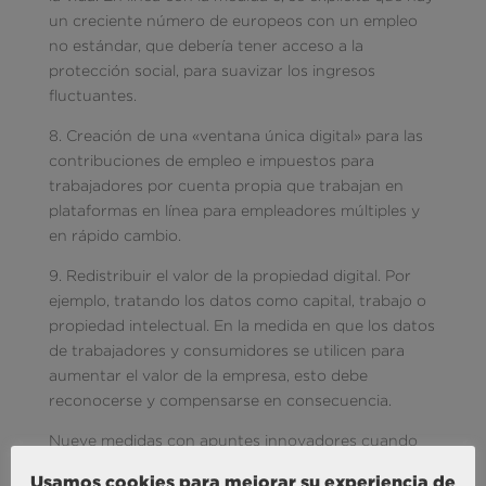
un creciente número de europeos con un empleo
no estándar, que debería tener acceso a la
protección social, para suavizar los ingresos
fluctuantes.
8. Creación de una «ventana única digital» para las
contribuciones de empleo e impuestos para
trabajadores por cuenta propia que trabajan en
plataformas en línea para empleadores múltiples y
en rápido cambio.
9. Redistribuir el valor de la propiedad digital. Por
ejemplo, tratando los datos como capital, trabajo o
propiedad intelectual. En la medida en que los datos
de trabajadores y consumidores se utilicen para
aumentar el valor de la empresa, esto debe
reconocerse y compensarse en consecuencia.
Nueve medidas con apuntes innovadores cuando
no revolucionarios, que son solo la punta del
Usamos cookies para mejorar su experiencia de