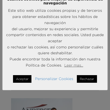
iceberg de un informe con abundancia de datos y
navegación
análisis, y que son el resultado de casi un año de
Este sitio web utiliza cookies propias y de terceros
trabajo de los expertos elegidos expresamente para
para obtener estadísticas sobre los hábitos de
esta tarea. Recordamos que se puede descargar
navegación
desde el
enlace de la noticia original
, o haciendo clic
del usuario, mejorar su experiencia y permitirle
aquí
.
compartir contenidos en redes sociales. Usted puede
Photo by
NEW DATA SERVICES
on
Unsplash
aceptar
o rechazar las cookies, así como personalizar cuáles
quiere deshabilitar.
Puede encontrar toda la información den nuestra
Política de Cookies.
Leer mas...
Personalizar Cookies
Aceptar
Rechazar
MÁS NOTICIAS SOBRE: ACTUALIDAD
BRAINTRUST