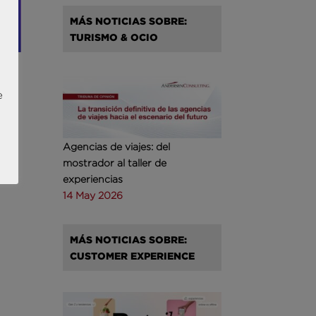
MÁS NOTICIAS SOBRE:
TURISMO & OCIO
 de
e
Agencias de viajes: del
mostrador al taller de
experiencias
14 May 2026
MÁS NOTICIAS SOBRE:
CUSTOMER EXPERIENCE