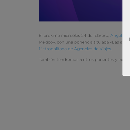
El próximo miércoles 24 de febrero,
Angel Ga
México», con una ponencia titulada «Las agenci
Metropolitana de Agencias de Viajes
.
También tendremos a otros ponentes y expo