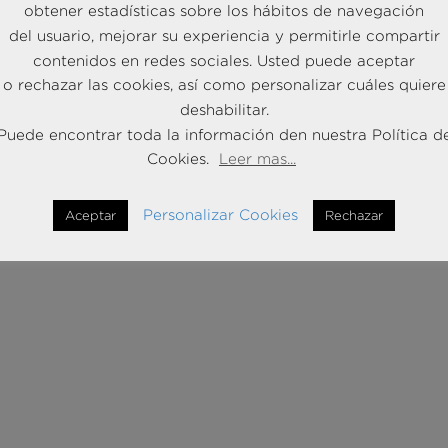
obtener estadísticas sobre los hábitos de navegación
del usuario, mejorar su experiencia y permitirle compartir
contenidos en redes sociales. Usted puede aceptar
o rechazar las cookies, así como personalizar cuáles quiere
deshabilitar.
rcia Butragueño
participará en la «Asamblea de agencias de viajes
Puede encontrar toda la información den nuestra Política d
as de viaje: de la agonía a la vida». Organizado por la
Asociación
Cookies.
Leer mas...
sitores como
Andrea Daza Aldana
y
Andrea Daza Aldana
.
Personalizar Cookies
Aceptar
Rechazar