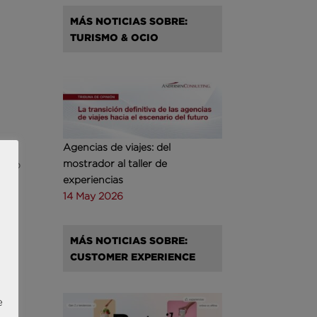
MÁS NOTICIAS SOBRE:
TURISMO & OCIO
Agencias de viajes: del
mostrador al taller de
ntro
experiencias
14 May 2026
s
 o
MÁS NOTICIAS SOBRE:
CUSTOMER EXPERIENCE
e