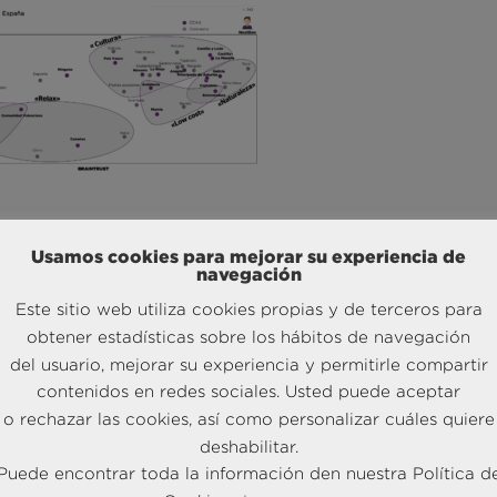
eos
Usamos cookies para mejorar su experiencia de
s generaciones jóvenes identifican 5 grandes grupos de destinos
de
navegación
 BRAINTRUST
: los que están asociados a Naturaleza (Noruega e
Este sitio web utiliza cookies propias y de terceros para
itas (Alemania, Francia, Países Bajos, Reino Unido y Bélgica), lo
Checa, Polonia, Rusia, Portugal y Grecia), los más vinculados a
obtener estadísticas sobre los hábitos de navegación
) y los asociados a Relax, entre los que destacan Malta y Croacia,
del usuario, mejorar su experiencia y permitirle compartir
 Low cost como Rumania y Hungría.
contenidos en redes sociales. Usted puede aceptar
o rechazar las cookies, así como personalizar cuáles quiere
deshabilitar.
Puede encontrar toda la información den nuestra Política d