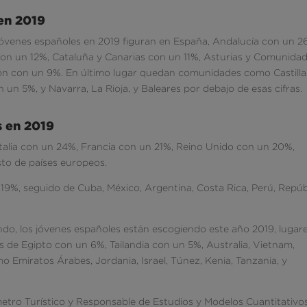
en 2019
s jóvenes españoles en 2019 figuran en España, Andalucía con un 2
con un 12%, Cataluña y Canarias con un 11%, Asturias y Comunida
León con un 9%. En último lugar quedan comunidades como Castilla
n 5%, y Navarra, La Rioja, y Baleares por debajo de esas cifras.
s en 2019
talia con un 24%, Francia con un 21%, Reino Unido con un 20%,
sto de países europeos.
9%, seguido de Cuba, México, Argentina, Costa Rica, Perú, Repúb
ndo, los jóvenes españoles están escogiendo este año 2019, lugar
de Egipto con un 6%, Tailandia con un 5%, Australia, Vietnam,
mo Emiratos Árabes, Jordania, Israel, Túnez, Kenia, Tanzania, y
metro Turístico y Responsable de Estudios y Modelos Cuantitativo