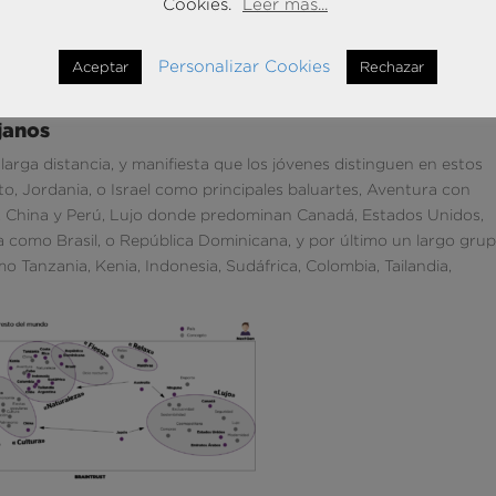
Cookies.
Leer mas...
Personalizar Cookies
Aceptar
Rechazar
janos
rga distancia, y manifiesta que los jóvenes distinguen en estos
pto, Jordania, o Israel como principales baluartes, Aventura con
o, China y Perú, Lujo donde predominan Canadá, Estados Unidos,
a como Brasil, o República Dominicana, y por último un largo gru
Tanzania, Kenia, Indonesia, Sudáfrica, Colombia, Tailandia,