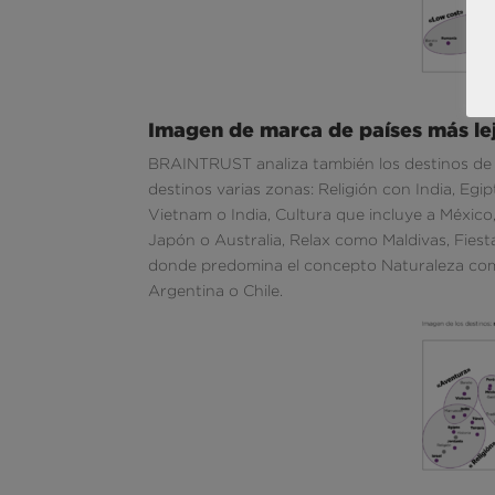
Imagen de marca de países más le
BRAINTRUST analiza también los destinos de la
destinos varias zonas: Religión con India, Egi
Vietnam o India, Cultura que incluye a Méxic
Japón o Australia, Relax como Maldivas, Fiest
donde predomina el concepto Naturaleza como 
Argentina o Chile.