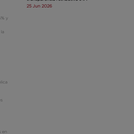
25 Jun 2026
6% y
d
 la
lica
es
s en