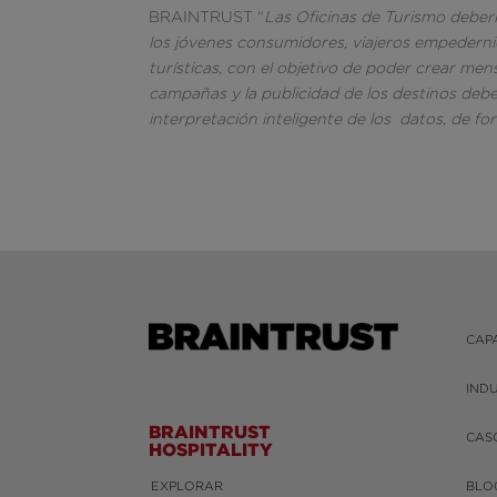
BRAINTRUST “
Las Oficinas de Turismo deberí
los jóvenes consumidores, viajeros empedernid
turísticas, con el objetivo de poder crear m
campañas y la publicidad de los destinos deben
interpretación inteligente de los datos, de f
CAP
IND
BRAINTRUST
CAS
HOSPITALITY
EXPLORAR
BLO