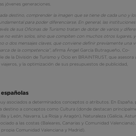
las jóvenes generaciones.
ada destino, comprender la imagen que se tiene de cada uno y lo
 fundamental para poder diferenciarse
.
En general, las instituciones
vés de sus Oficinas de Turismo tratan de dotar de varios y difer
que no están solos, sino que compiten con muchos otros lugares, y
o o dos mensajes claves, que conviene definir previamente una 
arca de la competencia”,
afirma Ángel García Butragueño, Co-
le de la División de Turismo y Ocio en BRAINTRUST, que asesora a
viajeros, y la optimización de sus presupuestos de publicidad,
 españolas
s muy asociados a determinados conceptos o atributos. En España, 
da destino a conceptos como Cultura (donde destacan principalm
la y León, Navarra, La Rioja y Aragón), Naturaleza (Galicia, Astur
ociado a las costas (Baleares, Canarias y Comunidad Valenciana),
la propia Comunidad Valenciana y Madrid).