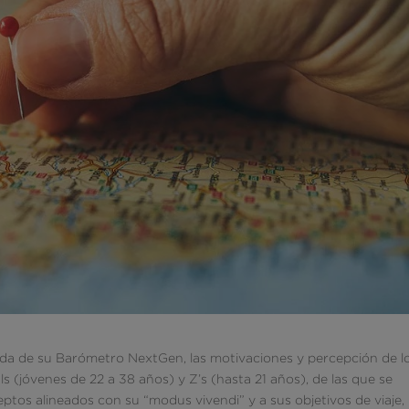
a de su Barómetro NextGen, las motivaciones y percepción de l
ls (jóvenes de 22 a 38 años) y Z’s (hasta 21 años), de las que se
tos alineados con su “modus vivendi” y a sus objetivos de viaje,