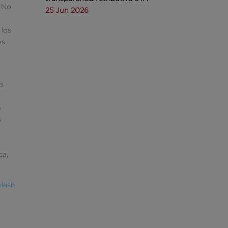
. No
25 Jun 2026
 los
os
es
n
s
ca,
lash