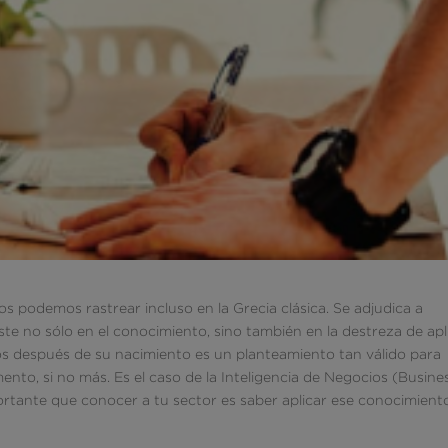
los podemos rastrear incluso en la Grecia clásica. Se adjudica a
siste no sólo en el conocimiento, sino también en la destreza de apl
ños después de su nacimiento es un planteamiento tan válido para
nto, si no más. Es el caso de la Inteligencia de Negocios (Busine
mportante que conocer a tu sector es saber aplicar ese conocimient