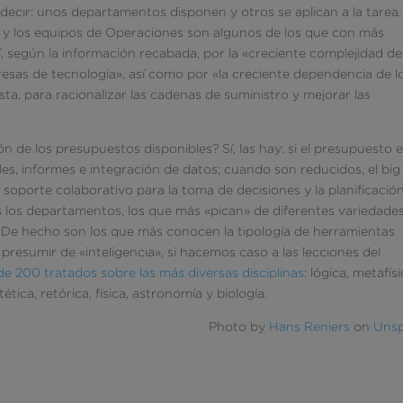
ecir: unos departamentos disponen y otros se aplican a la tarea
a y los equipos de Operaciones son algunos de los que con más
í, según la información recabada, por la «creciente complejidad de
sas de tecnología», así como por «la creciente dependencia de l
sta, para racionalizar las cadenas de suministro y mejorar las
ón de los presupuestos disponibles? Sí, las hay: si el presupuesto 
les, informes e integración de datos; cuando son reducidos, el big
l soporte colaborativo para la toma de decisiones y la planificació
s los departamentos, los que más «pican» de diferentes variedade
 De hecho son los que más conocen la tipología de herramientas
presumir de «inteligencia», si hacemos caso a las lecciones del
e 200 tratados sobre las más diversas disciplinas
: lógica, metafísi
estética, retórica, física, astronomía y biología.
Photo by
Hans Reniers
on
Unsp