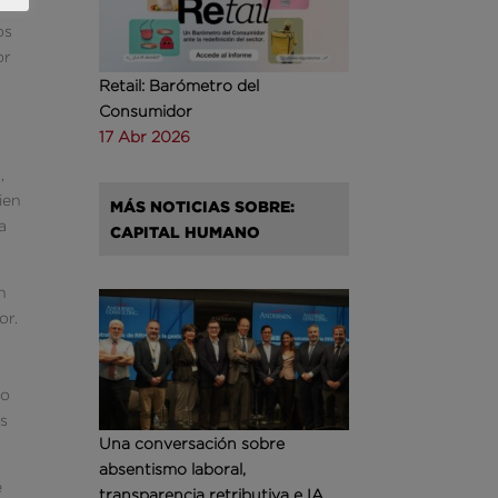
ros
os
or
Retail: Barómetro del
Consumidor
17 Abr 2026
,
ien
MÁS NOTICIAS SOBRE:
a
CAPITAL HUMANO
n
or.
so
os
Una conversación sobre
absentismo laboral,
e
transparencia retributiva e IA