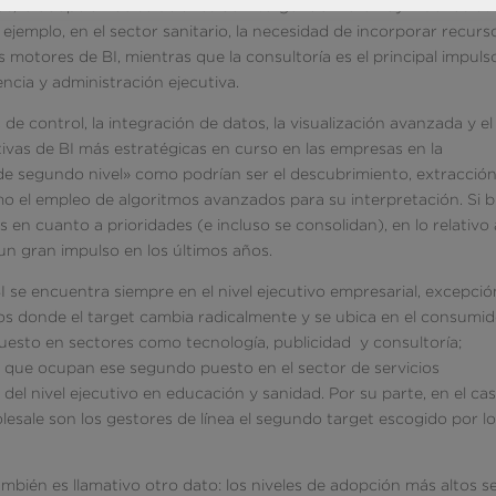
as, la adopción de soluciones de inteligencia. Pero hay muchos ot
r ejemplo, en el sector sanitario, la necesidad de incorporar recurs
 motores de BI, mientras que la consultoría es el principal impuls
rencia y administración ejecutiva.
de control, la integración de datos, la visualización avanzada y el
iativas de BI más estratégicas en curso en las empresas en la
 «de segundo nivel» como podrían ser el descubrimiento, extracción
o el empleo de algoritmos avanzados para su interpretación. Si b
 en cuanto a prioridades (e incluso se consolidan), en lo relativo 
n gran impulso en los últimos años.
I se encuentra siempre en el nivel ejecutivo empresarial, excepció
os donde el target cambia radicalmente y se ubica en el consumid
esto en sectores como tecnología, publicidad y consultoría;
s que ocupan ese segundo puesto en el sector de servicios
del nivel ejecutivo en educación y sanidad. Por su parte, en el ca
lesale son los gestores de línea el segundo target escogido por l
mbién es llamativo otro dato: los niveles de adopción más altos s