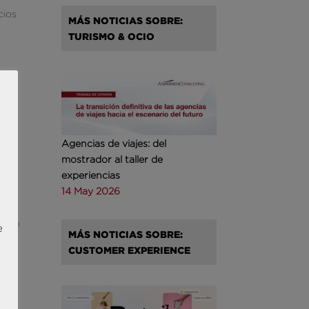
cios
MÁS NOTICIAS SOBRE:
TURISMO & OCIO
e BI
de
Agencias de viajes: del
mostrador al taller de
experiencias
14 May 2026
e
en de
e
MÁS NOTICIAS SOBRE:
CUSTOMER EXPERIENCE