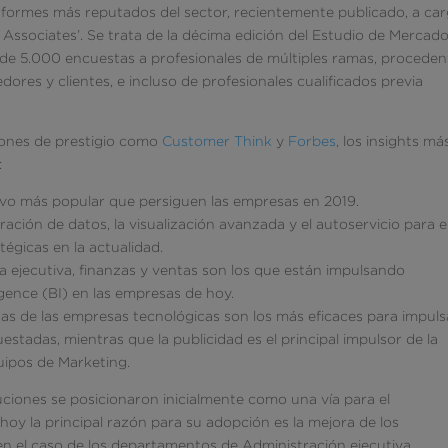
informes más reputados del sector, recientemente publicado, a ca
Associates’. Se trata de la décima edición del Estudio de Mercad
de 5.000 encuestas a profesionales de múltiples ramas, proceden
ores y clientes, e incluso de profesionales cualificados previa
iones de prestigio como
Customer Think
y
Forbes
, los insights má
:
etivo más popular que persiguen las empresas en 2019.
gración de datos, la visualización avanzada y el autoservicio para e
atégicas en la actualidad.
 ejecutiva, finanzas y ventas son los que están impulsando
igence (BI) en las empresas de hoy.
as de las empresas tecnológicas son los más eficaces para impulsa
estadas, mientras que la publicidad es el principal impulsor de la
uipos de Marketing.
luciones se posicionaron inicialmente como una vía para el
hoy la principal razón para su adopción es la mejora de los
 en el caso de los departamentos de Administración ejecutiva,