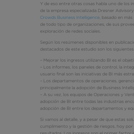
Y de eso entre otras cosas habla uno de los 
de la empresa especializada Dresner Advisory 
Crowds Business Intelligence
, basado en más 
de todo tipo de organizaciones, de sus proveed
exploración de redes sociales.
Según los resúmenes disponibles en publicac
destacados de este estudio son los siguientes
– Mejorar los ingresos utilizando BI es el obj
– Los informes, los paneles de control, la inte
usuario final son las iniciativas de BI más estr
– Los departamentos de operaciones, gerencia
principalmente la adopción de Business Intell
– A su vez, los equipos de Operaciones y Vent
adopción de BI entre todas las industrias encu
adopción de BI entre los departamentos y eq
Si vamos al detalle, y a pesar de que estas so
cumplimiento y la gestión de riesgos, hoy por 
resultados. Los ingresos son el primer factor