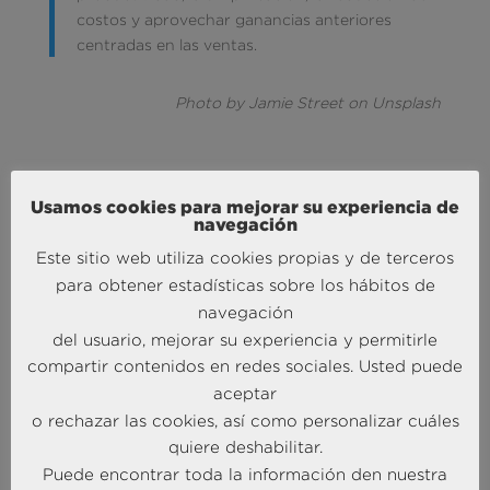
costos y aprovechar ganancias anteriores
centradas en las ventas.
Photo by Jamie Street on Unsplash
Usamos cookies para mejorar su experiencia de
navegación
Este sitio web utiliza cookies propias y de terceros
para obtener estadísticas sobre los hábitos de
MÁS NOTICIAS SOBRE: ACTUALIDAD
navegación
BRAINTRUST
del usuario, mejorar su experiencia y permitirle
compartir contenidos en redes sociales. Usted puede
aceptar
o rechazar las cookies, así como personalizar cuáles
quiere deshabilitar.
Puede encontrar toda la información den nuestra