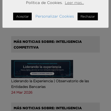
Política de Cookies.
Leer mas...
Andersen Consulting refuerza su crecimiento en
España con la incorporación de Francisco Puertas
Personalizar Cookies
Aceptar
Rechazar
como Socio Responsable de Human Capital
30 Sep 2025
MÁS NOTICIAS SOBRE: INTELIGENCIA
COMPETITIVA
Liderando la Experiencia | Observatorio de las
Entidades Bancarias
24 Mar 2026
MÁS NOTICIAS SOBRE: INTELIGENCIA