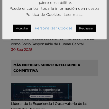
quiere deshabilitar.
Puede encontrar toda la información den nuestra
Política de Cookies.
Leer mas...
Personalizar Cookies
Aceptar
Rechazar
Andersen Consulting refuerza su crecimiento en
España con la incorporación de Francisco Puertas
como Socio Responsable de Human Capital
30 Sep 2025
MÁS NOTICIAS SOBRE: INTELIGENCIA
COMPETITIVA
Liderando la Experiencia | Observatorio de las