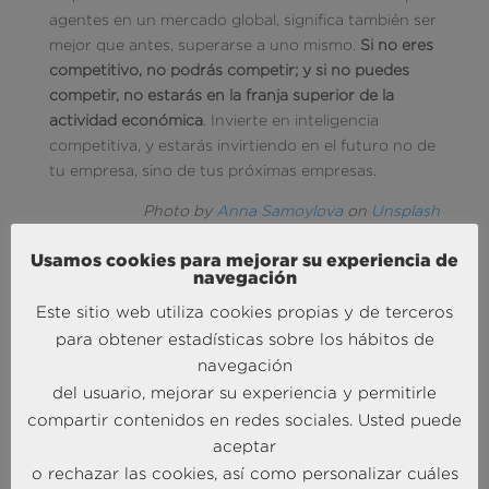
agentes en un mercado global, significa también ser
mejor que antes, superarse a uno mismo.
Si no eres
competitivo, no podrás competir; y si no puedes
competir, no estarás en la franja superior de la
actividad económica
. Invierte en inteligencia
competitiva, y estarás invirtiendo en el futuro no de
tu empresa, sino de tus próximas empresas.
Photo by
Anna Samoylova
on
Unsplash
Usamos cookies para mejorar su experiencia de
navegación
Este sitio web utiliza cookies propias y de terceros
para obtener estadísticas sobre los hábitos de
navegación
del usuario, mejorar su experiencia y permitirle
MÁS NOTICIAS SOBRE: ACTUALIDAD
compartir contenidos en redes sociales. Usted puede
BRAINTRUST
aceptar
o rechazar las cookies, así como personalizar cuáles