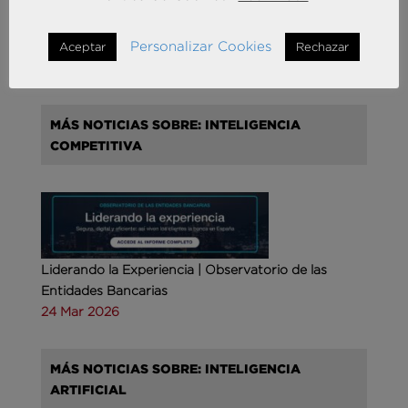
Andersen Consulting refuerza su crecimiento en
España con la incorporación de Francisco Puertas
Personalizar Cookies
como Socio Responsable de Human Capital
Aceptar
Rechazar
30 Sep 2025
MÁS NOTICIAS SOBRE: INTELIGENCIA
COMPETITIVA
Liderando la Experiencia | Observatorio de las
Entidades Bancarias
24 Mar 2026
MÁS NOTICIAS SOBRE: INTELIGENCIA
ARTIFICIAL