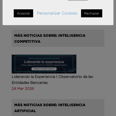
Andersen Consulting refuerza su crecimiento en
España con la incorporación de Francisco Puertas
Personalizar Cookies
como Socio Responsable de Human Capital
Aceptar
Rechazar
30 Sep 2025
MÁS NOTICIAS SOBRE: INTELIGENCIA
COMPETITIVA
Liderando la Experiencia | Observatorio de las
Entidades Bancarias
24 Mar 2026
MÁS NOTICIAS SOBRE: INTELIGENCIA
ARTIFICIAL