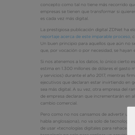
concepto como tal no tiene más recorrido que
empresas se tienen que transformar si quieren
es cada vez más digital.
La prestigiosa publicación digital ZDNet ha e
reportaje acerca de este imparable proceso
, 
Un buen principio para aquellos que aún no s
que, por vocación o por necesidad, se hayan 
Si nos atenemos a los datos, lo único cierto 
estima en 1.300 millones de dólares el gasto 
y servicios) durante el año 2017, mientras fi
ejecutivos que declaran estar invirtiendo en
sea más digital. A su vez, otra empresa del 
de empresa declaran que incrementarán en al 
cambio comercial.
Pero como no nos cansamos de advertir una y
habla anglosajona), no va solo de tecnología.
de usar «tecnologías digitales para rehacer un 
tecnología no solo para replicar un servicio e