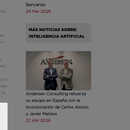
Bancarias
ado
24 Mar 2026
MÁS NOTICIAS SOBRE:
as.
INTELIGENCIA ARTIFICIAL
ros
e
are
ocio
bles
 el
Andersen Consulting refuerza
su equipo en España con la
incorporación de Carlos Alonso
y Javier Mateos
rata
27 Abr 2026
r la
a