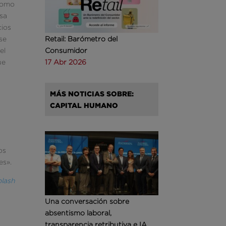
 como
esa
cios
se
Retail: Barómetro del
el
Consumidor
ue
17 Abr 2026
MÁS NOTICIAS SOBRE:
CAPITAL HUMANO
os
es».
lash
Una conversación sobre
absentismo laboral,
transparencia retributiva e IA