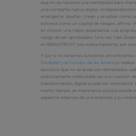
que no se necesita una mentalidad para «hacer
una compañía nativa digital. «Independiente
emergente, diseñan, crean y prueban como un 
exitosos como un capital de riesgo», afirma. 
en ofrecer una mejor experiencia. Las empres
riesgo de ser aprobadas». Una vez más, Experi
en BRAINTRUST nos suena bastante, por sue
Y por si no tenemos suficiente, encontramos
Sociedad y el Consejo de las Américas
realiza
ejecutivo que no se anda con demasiados «ado
prácticamente indiscutible: es una cuestión d
transformación digital puede ser intimidante. M
mismo tiempo, es importante porque puede s
aspectos internos de una empresa y su interac