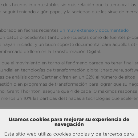
 dos hechos incontestables sin más relación que la temporal: las
 seguir teniendo algún papel, y la sociedad que les sirve de merc
laborado en fechas recientes
un muy extenso y documentado
con datos procedentes tanto de encuestas como de fuentes propi
e hayan iniciado, y un buen soporte documental para aquellos ot
embarcado de lleno en la Transformación Digital.
es que el movimiento en torno al fenómeno parece no tener final: s
mundial en tecnologías de transformación digital (hardware, softw
rmas de análisis como Gartner cifran en un 62% el número de altos
 gestión o en programas de transformación para lograr que su neg
ramo, Grant Thornton, asegura que 4 de cada 10 máximos responsa
menos un 10% las partidas destinadas a tecnologías que aceleren
 otra vez, la DTx (como se le llama muchas veces en entornos de
Usamos cookies para mejorar su experiencia de
 Esta está presente, y además en un grado importante, ya que se t
navegación
proceso para que sea más eficiente o efectivo». La idea es «utiliza
Este sitio web utiliza cookies propias y de terceros para
xistente en forma digital, sino también para usar la tecnología par