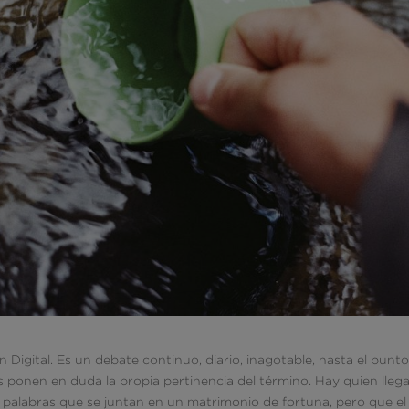
Digital. Es un debate continuo, diario, inagotable, hasta el punt
 ponen en duda la propia pertinencia del término. Hay quien llega
palabras que se juntan en un matrimonio de fortuna, pero que el