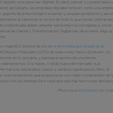
 digital», sino para «ser digital». Es decir, pensar y comportarse
mente del tamaño, las empresas digitales innovan como una empr
gigante de la tecnología e invierten y amplían productos y servi
«Mantienen al cliente en el centro de todo lo que hacen, centrándo
as tradicionales deben adoptar estos mismos conceptos o correr 
encia de Cliente y Transformación Digital van de la mano. Algo q
rte.
 un magnífico broche de oro en
la entrevista que la web de la
 al Director Financiero (CFO) de Swarovsky, Mauro Echeverri. Un
rnos» en lo que dice, y plantea el asunto de una forma
e «darwinismo». O lo haces, o estás fuera del mercado. «La
e trae a la mente altos costos y cambios significativos. Pero, al
er una herramienta que proporciona una mejor comprensión de l
ción con los clientes. Esto hace que sea más fácil tomar decision
Photo by
jens johnsson
on
Unsp