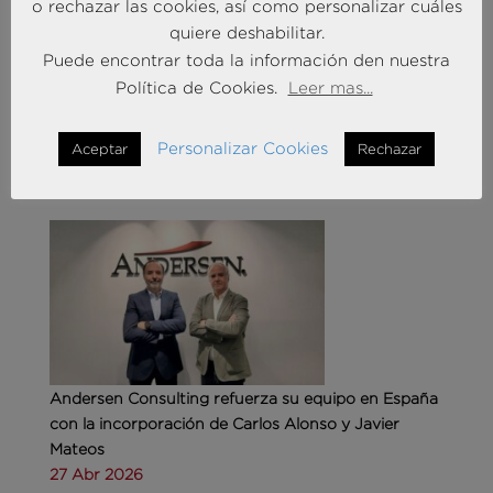
o rechazar las cookies, así como personalizar cuáles
Liderando la Experiencia | Observatorio de las
quiere deshabilitar.
Entidades Bancarias
Puede encontrar toda la información den nuestra
24 Mar 2026
Política de Cookies.
Leer mas...
MÁS NOTICIAS SOBRE: INTELIGENCIA
Personalizar Cookies
Aceptar
Rechazar
ARTIFICIAL
Andersen Consulting refuerza su equipo en España
con la incorporación de Carlos Alonso y Javier
Mateos
27 Abr 2026