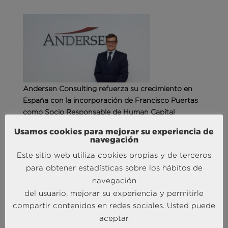
Andersen Consulting refuerza su crecimiento en
España con la incorporación de Francisco Puertas
como Socio Responsable de Human Capital
30 Sep 2025
Usamos cookies para mejorar su experiencia de
navegación
Este sitio web utiliza cookies propias y de terceros
MÁS NOTICIAS SOBRE: INTELIGENCIA
COMPETITIVA
para obtener estadísticas sobre los hábitos de
navegación
del usuario, mejorar su experiencia y permitirle
compartir contenidos en redes sociales. Usted puede
aceptar