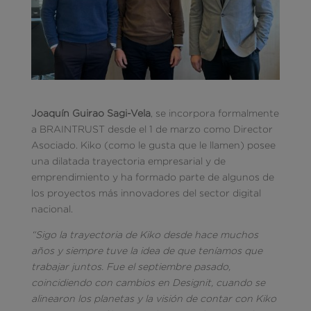
Joaquín Guirao Sagi-Vela
, se incorpora formalmente
a BRAINTRUST desde el 1 de marzo como Director
Asociado. Kiko (como le gusta que le llamen) posee
una dilatada trayectoria empresarial y de
emprendimiento y ha formado parte de algunos de
los proyectos más innovadores del sector digital
nacional.
“Sigo la trayectoria de Kiko desde hace muchos
años y siempre tuve la idea de que teníamos que
trabajar juntos. Fue el septiembre pasado,
coincidiendo con cambios en Designit, cuando se
alinearon los planetas y la visión de contar con Kiko