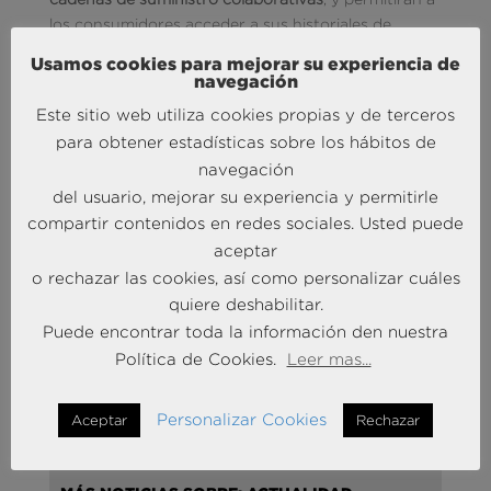
los consumidores acceder a sus historiales de
productos y servicios.
Usamos cookies para mejorar su experiencia de
navegación
10. Por último, la introducción de
nuevos
indicadores de seguimiento
(KPI, por sus siglas en
Este sitio web utiliza cookies propias y de terceros
inglés), puramente digitales, será indiscutible:
19 de
para obtener estadísticas sobre los hábitos de
cada 20 compañías los habrán adoptado
. Serán
navegación
indicadores centros en las tasas de innovación de
del usuario, mejorar su experiencia y permitirle
productos y servicios, en la capitalización de datos
compartir contenidos en redes sociales. Usted puede
y la experiencia de empleado. Sin esos KPIs, se hará
aceptar
casi imposible navegar en la economía digital.
o rechazar las cookies, así como personalizar cuáles
quiere deshabilitar.
Photo by
Evan Kirby
on
Unsplash
Puede encontrar toda la información den nuestra
Política de Cookies.
Leer mas...
Personalizar Cookies
Aceptar
Rechazar