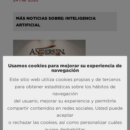
MÁS NOTICIAS SOBRE: INTELIGENCIA
ARTIFICIAL
Usamos cookies para mejorar su experiencia de
navegación
Este sitio web utiliza cookies propias y de terceros
para obtener estadísticas sobre los hábitos de
Andersen Consulting refuerza su equipo en España
con la incorporación de Carlos Alonso y Javier
navegación
Mateos
del usuario, mejorar su experiencia y permitirle
27 Abr 2026
compartir contenidos en redes sociales. Usted puede
aceptar
o rechazar las cookies, así como personalizar cuáles
MÁS NOTICIAS SOBRE: TURISMO & OCIO
quiere deshabilitar.