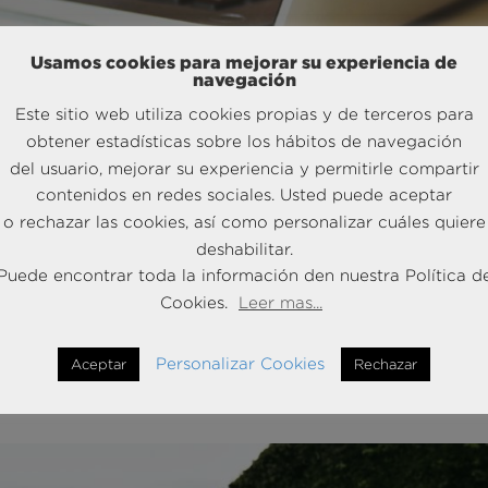
Usamos cookies para mejorar su experiencia de
navegación
Este sitio web utiliza cookies propias y de terceros para
obtener estadísticas sobre los hábitos de navegación
del usuario, mejorar su experiencia y permitirle compartir
contenidos en redes sociales. Usted puede aceptar
o rechazar las cookies, así como personalizar cuáles quiere
to en viajes de los españoles
deshabilitar.
Puede encontrar toda la información den nuestra Política d
Cookies.
Leer mas...
les BRAINTRUST, líder en el sector turístico, ha emitido un nuevo
 gasto en viajes de los españoles, gracias a una nueva oleada de su
Personalizar Cookies
Aceptar
Rechazar