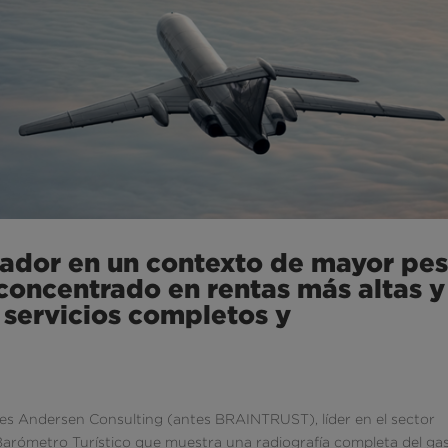
nador en un contexto de mayor pe
, concentrado en rentas más altas y
servicios completos y
ales Andersen Consulting (antes BRAINTRUST), líder en el sector
 Barómetro Turístico que muestra una radiografía completa del ga