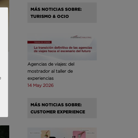
MÁS NOTICIAS SOBRE:
TURISMO & OCIO
Agencias de viajes: del
mostrador al taller de
e
experiencias
14 May 2026
MÁS NOTICIAS SOBRE:
CUSTOMER EXPERIENCE