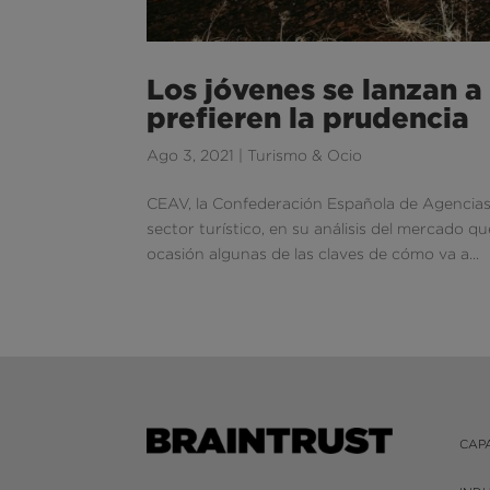
Los jóvenes se lanzan a
prefieren la prudencia
Ago 3, 2021
|
Turismo & Ocio
CEAV, la Confederación Española de Agencias 
sector turístico, en su análisis del mercado 
ocasión algunas de las claves de cómo va a...
CAP