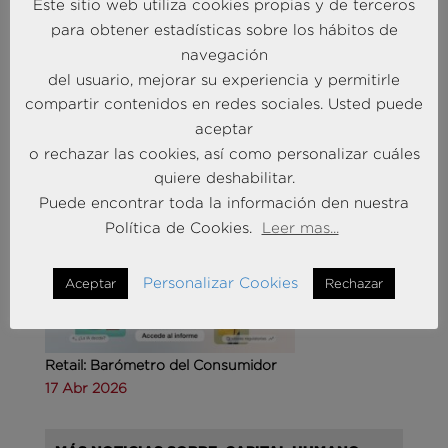
Este sitio web utiliza cookies propias y de terceros
para obtener estadísticas sobre los hábitos de
navegación
Agencias de viajes: del mostrador al taller de
del usuario, mejorar su experiencia y permitirle
experiencias
compartir contenidos en redes sociales. Usted puede
14 May 2026
aceptar
o rechazar las cookies, así como personalizar cuáles
MÁS NOTICIAS SOBRE: CUSTOMER
quiere deshabilitar.
EXPERIENCE
Puede encontrar toda la información den nuestra
Política de Cookies.
Leer mas...
Personalizar Cookies
Aceptar
Rechazar
Retail: Barómetro del Consumidor
17 Abr 2026